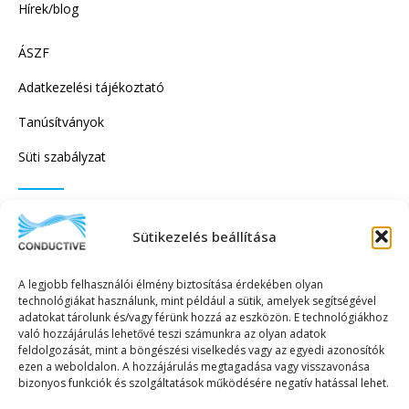
Hírek/blog
ÁSZF
Adatkezelési tájékoztató
Tanúsítványok
Süti szabályzat
IRATKOZZON FEL HÍRLEVELÜNKRE!
Sütikezelés beállítása
A legjobb felhasználói élmény biztosítása érdekében olyan
technológiákat használunk, mint például a sütik, amelyek segítségével
adatokat tárolunk és/vagy férünk hozzá az eszközön. E technológiákhoz
való hozzájárulás lehetővé teszi számunkra az olyan adatok
KÜLDÉS
feldolgozását, mint a böngészési viselkedés vagy az egyedi azonosítók
ezen a weboldalon. A hozzájárulás megtagadása vagy visszavonása
bizonyos funkciók és szolgáltatások működésére negatív hatással lehet.