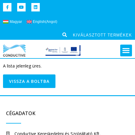
Magyar
English
(
Angol
)
KIVÁLASZTOTT TERMÉKEK
A lista jelenleg üres.
VISSZA A BOLTBA
CÉGADATOK
Conductive Kereskedelmi és Szolgáltató Kft.