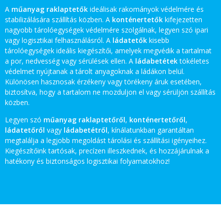
A
műanyag raklaptetők
ideálisak rakományok védelmére és
stabilizálására szállítás közben. A
konténertetők
kifejezetten
nagyobb tárolóegységek védelmére szolgálnak, legyen szó ipari
vagy logisztikai felhasználásról. A
ládatetők
kisebb
tárolóegységek ideális kiegészítői, amelyek megvédik a tartalmat
a por, nedvesség vagy sérülések ellen. A
ládabetétek
tökéletes
védelmet nyújtanak a tárolt anyagoknak a ládákon belül.
Különösen hasznosak érzékeny vagy törékeny áruk esetében,
biztosítva, hogy a tartalom ne mozduljon el vagy sérüljön szállítás
közben.
Legyen szó
műanyag raklaptetőről
,
konténertetőről
,
ládatetőről
vagy
ládabetétről
, kínálatunkban garantáltan
megtalálja a legjobb megoldást tárolási és szállítási igényeihez.
Kiegészítőink tartósak, precízen illeszkednek, és hozzájárulnak a
hatékony és biztonságos logisztikai folyamatokhoz!