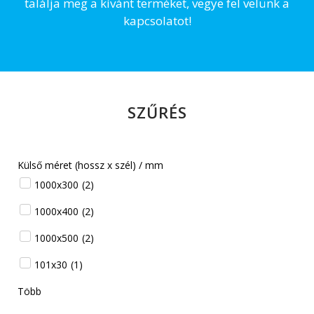
találja meg a kívánt terméket, vegye fel velünk a
kapcsolatot!
SZŰRÉS
Külső méret (hossz x szél) / mm
1000x300
(
2
)
1000x400
(
2
)
1000x500
(
2
)
101x30
(
1
)
Több