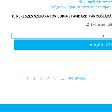
Csomagolástechnikai k
Iparágak:
Autóipar
,
Élelmiszeripar
,
Fémipar
,
15 REKESZES SZEPARÁTOR EURO-STANDARD TÁROLÓLÁDÁH
Elválasztó|Lá
AJÁNLAT
1
2
3
4
5
…
Következő