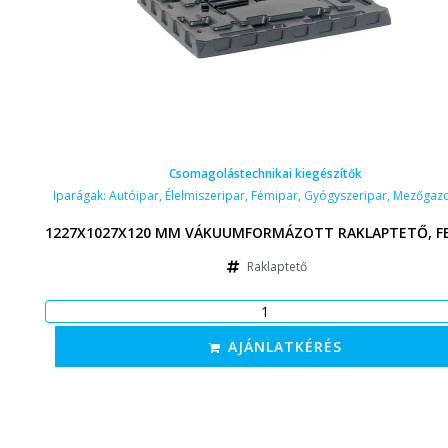
Csomagolástechnikai kiegészítők
Iparágak:
Autóipar
,
Élelmiszeripar
,
Fémipar
,
Gyógyszeripar
,
Mezőgaz
1227X1027X120 MM VÁKUUMFORMÁZOTT RAKLAPTETŐ, F
Raklaptető
AJÁNLATKÉRÉS