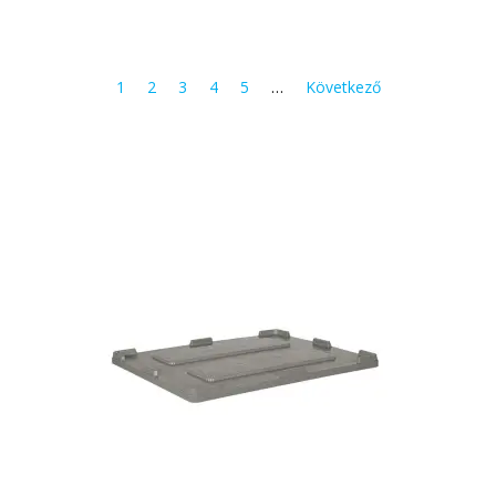
1
2
3
4
5
…
Következő