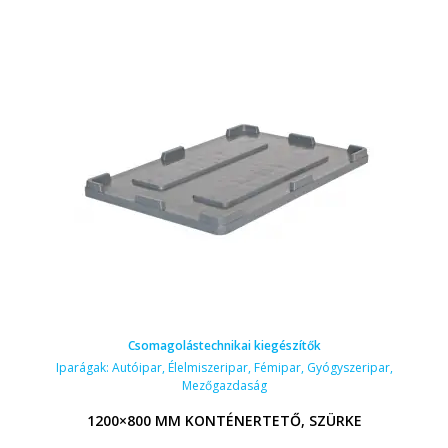
Csomagolástechnikai kiegészítők
Iparágak:
Autóipar
,
Élelmiszeripar
,
Fémipar
,
Gyógyszeripar
,
Mezőgazdaság
1200×800 MM KONTÉNERTETŐ, SZÜRKE