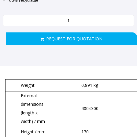
– 100% recyclable
REQUEST FOR QUOTATION
Weight
0,891 kg
External
dimensions
400×300
(length x
width) / mm
Height / mm
170