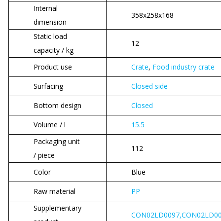
Internal
358x258x168
dimension
Static load
12
capacity / kg
Product use
Crate
,
Food industry crate
Surfacing
Closed side
Bottom design
Closed
Volume / l
15.5
Packaging unit
112
/ piece
Color
Blue
Raw material
PP
Supplementary
CON02LD0097,CON02LD0