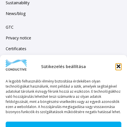
Sustainability
News/blog
GTC
Privacy notice
Certificates
Sütikezelés beállítása
SUBSCRIBE TO OUR NEWSLETTER!
A legjobb felhasználói élmény biztosítása érdekében olyan
technológiákat használunk, mint például a sütik, amelyek segítségével
adatokat tárolunk és/vagy férünk hozzá az eszközön. E technológiákhoz
való hozzájárulás lehetővé teszi számunkra az olyan adatok
feldolgozását, mint a böngészési viselkedés vagy az egyedi azonosítók
ezen a weboldalon. A hozzájárulás megtagadása vagy visszavonása
SEND TO
bizonyos funkciók és szolgáltatások működésére negatív hatással lehet.