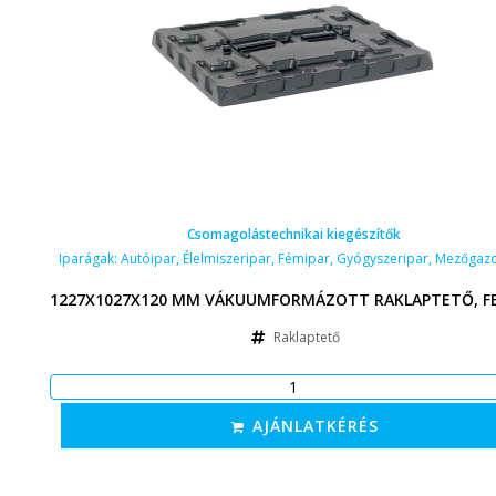
Csomagolástechnikai kiegészítők
Iparágak:
Autóipar
,
Élelmiszeripar
,
Fémipar
,
Gyógyszeripar
,
Mezőgaz
1227X1027X120 MM VÁKUUMFORMÁZOTT RAKLAPTETŐ, F
Raklaptető
AJÁNLATKÉRÉS