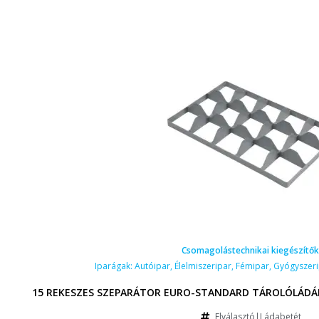
Csomagolástechnikai kiegészítők
Iparágak:
Autóipar
,
Élelmiszeripar
,
Fémipar
,
Gyógyszeri
15 REKESZES SZEPARÁTOR EURO-STANDARD TÁROLÓLÁDÁH
Elválasztó|Ládabetét