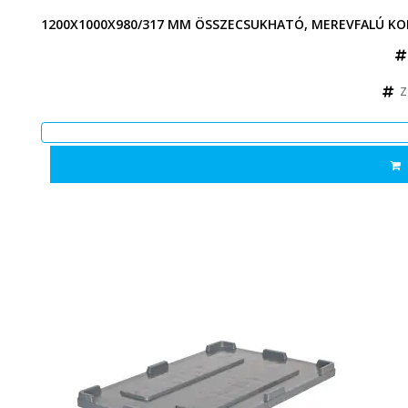
1200X1000X980/317 MM ÖSSZECSUKHATÓ, MEREVFALÚ KO
Z