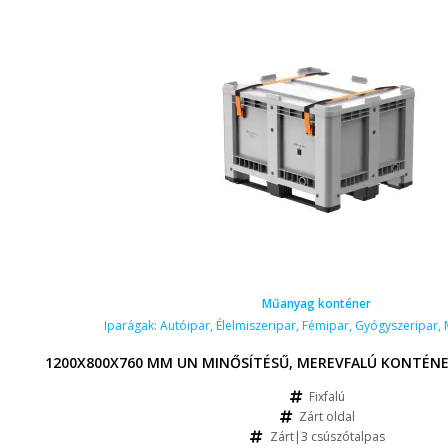
Műanyag konténer
Iparágak:
Autóipar
,
Élelmiszeripar
,
Fémipar
,
Gyógyszeripar
,
1200X800X760 MM UN MINŐSÍTÉSŰ, MEREVFALÚ KONTÉNE
Fixfalú
Zárt oldal
Zárt|3 csúszótalpas