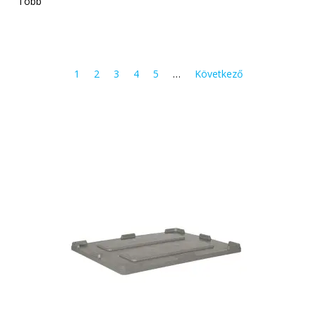
Több
1
2
3
4
5
…
Következő