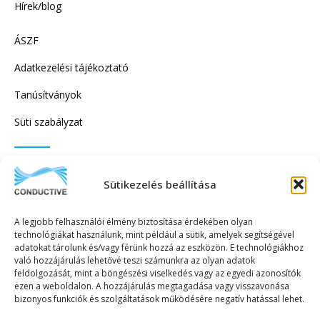
Hírek/blog
ÁSZF
Adatkezelési tájékoztató
Tanúsítványok
Süti szabályzat
IRATKOZZON FEL HÍRLEVELÜNKRE!
Sütikezelés beállítása
A legjobb felhasználói élmény biztosítása érdekében olyan
technológiákat használunk, mint például a sütik, amelyek segítségével
adatokat tárolunk és/vagy férünk hozzá az eszközön. E technológiákhoz
való hozzájárulás lehetővé teszi számunkra az olyan adatok
KÜLDÉS
feldolgozását, mint a böngészési viselkedés vagy az egyedi azonosítók
ezen a weboldalon. A hozzájárulás megtagadása vagy visszavonása
bizonyos funkciók és szolgáltatások működésére negatív hatással lehet.