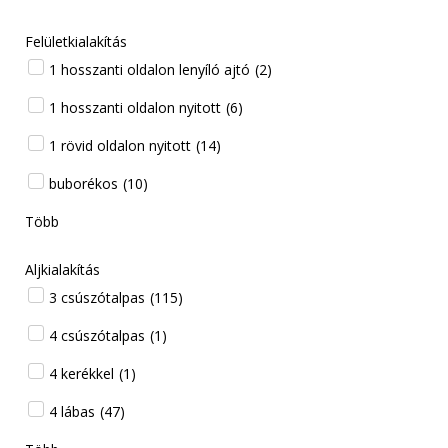
Felületkialakítás
1 hosszanti oldalon lenyíló ajtó
(
2
)
1 hosszanti oldalon nyitott
(
6
)
1 rövid oldalon nyitott
(
14
)
buborékos
(
10
)
Több
Aljkialakítás
3 csúszótalpas
(
115
)
4 csúszótalpas
(
1
)
4 kerékkel
(
1
)
4 lábas
(
47
)