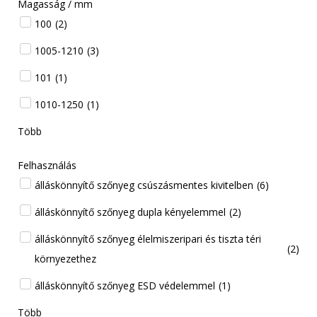
Magasság / mm
100
(
2
)
1005-1210
(
3
)
101
(
1
)
1010-1250
(
1
)
Több
Felhasználás
álláskönnyítő szőnyeg csúszásmentes kivitelben
(
6
)
álláskönnyítő szőnyeg dupla kényelemmel
(
2
)
álláskönnyítő szőnyeg élelmiszeripari és tiszta téri
(
2
)
környezethez
álláskönnyítő szőnyeg ESD védelemmel
(
1
)
Több