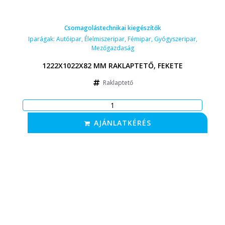
Csomagolástechnikai kiegészítők
Iparágak:
Autóipar
,
Élelmiszeripar
,
Fémipar
,
Gyógyszeripar
,
Mezőgazdaság
1222X1022X82 MM RAKLAPTETŐ, FEKETE
Raklaptető
AJÁNLATKÉRÉS