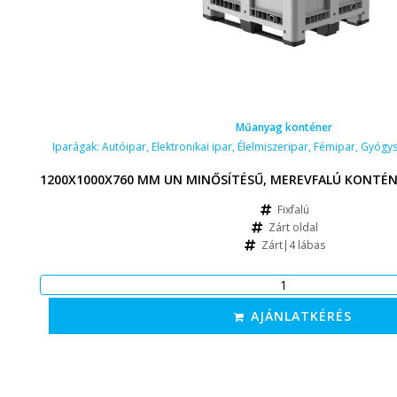
Műanyag konténer
Iparágak:
Autóipar
,
Elektronikai ipar
,
Élelmiszeripar
,
Fémipar
,
Gyógys
1200X1000X760 MM UN MINŐSÍTÉSŰ, MEREVFALÚ KONTÉN
Fixfalú
Zárt oldal
Zárt|4 lábas
AJÁNLATKÉRÉS