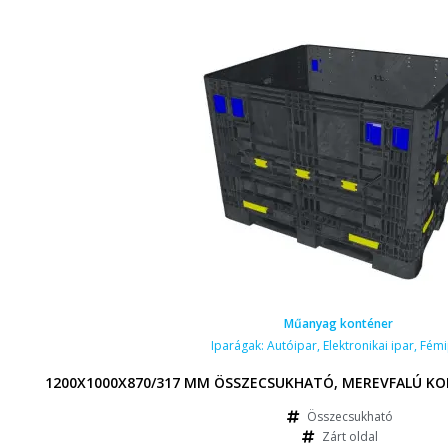
Műanyag konténer
Iparágak:
Autóipar
,
Elektronikai ipar
,
Fémi
1200X1000X870/317 MM ÖSSZECSUKHATÓ, MEREVFALÚ KO
Összecsukható
Zárt oldal