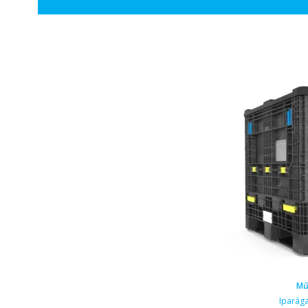
Mű
Iparág