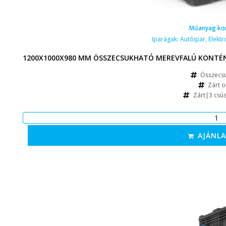
Műanyag ko
Iparágak:
Autóipar
,
Elektr
1200X1000X980 MM ÖSSZECSUKHATÓ MEREVFALÚ KONTÉNE
Összecs
Zárt o
Zárt|3 csú
AJÁNL