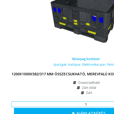
Műanyag konténer
Iparágak:
Autóipar
,
Elektronikai ipar
,
Fémi
1200X1000X582/317 MM ÖSSZECSUKHATÓ, MEREVFALÚ KO
Összecsukható
Zárt oldal
Zárt
AJÁNLATKÉRÉS