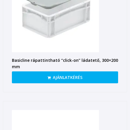
Basicline rápattintható “click-on” ládatető, 300×200
mm
AJÁNLATKÉRÉS