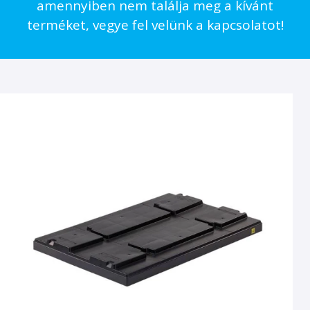
amennyiben nem találja meg a kívánt
terméket, vegye fel velünk a kapcsolatot!