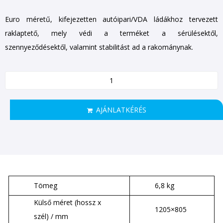
Euro méretű, kifejezetten autóipari/VDA ládákhoz tervezett
raklaptető, mely védi a terméket a sérülésektől,
szennyeződésektől, valamint stabilitást ad a rakománynak.
AJÁNLATKÉRÉS
Tömeg
6,8 kg
Külső méret (hossz x
1205×805
szél) / mm