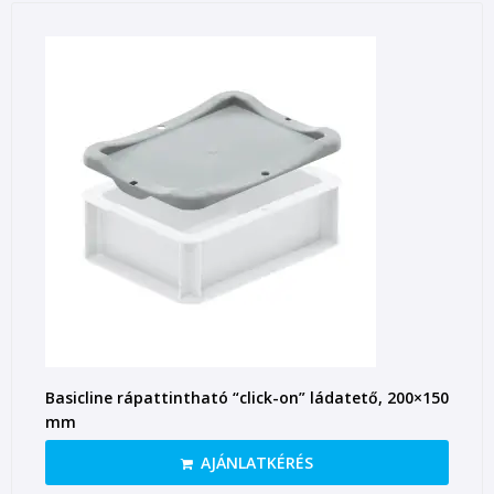
Basicline rápattintható “click-on” ládatető, 200×150
mm
AJÁNLATKÉRÉS