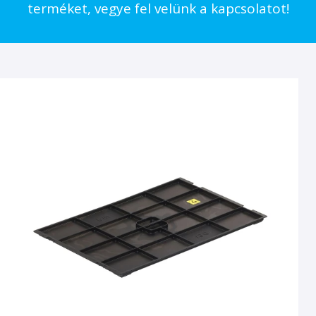
terméket, vegye fel velünk a kapcsolatot!