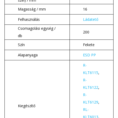
szél) / mm
Magasság / mm
16
Felhasználás
Ládatető
Csomagolási egység /
200
db
Szín
Fekete
Alapanyaga
ESD PP
R-
KLT6115
,
R-
KLT6122
,
R-
KLT6129
,
Kiegészítő
RL-
KLT6013
,