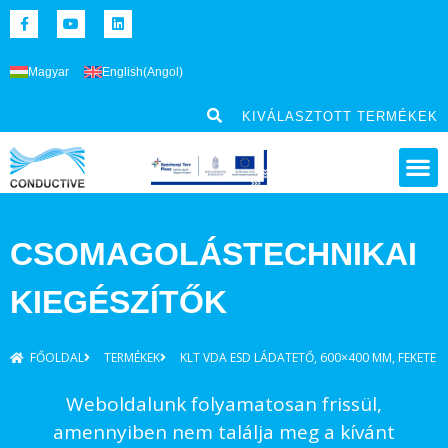
Magyar
English
(
Angol
)
KIVÁLASZTOTT TERMÉKEK
CSOMAGOLÁSTECHNIKAI
KIEGÉSZÍTŐK
FŐOLDAL
TERMÉKEK
KLT VDA ESD LÁDATETŐ, 600×400 MM, FEKETE
Weboldalunk folyamatosan frissül,
amennyiben nem találja meg a kívánt