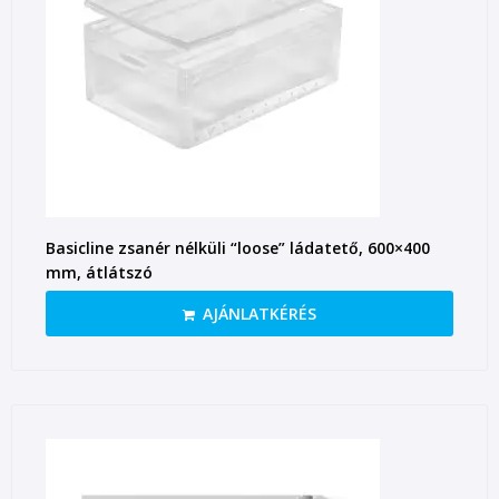
Basicline zsanér nélküli “loose” ládatető, 600×400
mm, átlátszó
AJÁNLATKÉRÉS