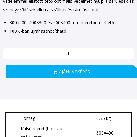
védelemmel ellátott tető optimális védelmet nyújt a sérülések és
szennyeződések ellen a szállítás és tárolás során.
300×200, 400×300 és 600×400 mm méretben érhető el.
100%-ban újrahasznosítható.
AJÁNLATKÉRÉS
Tömeg
0,75 kg
Külső méret (hossz x
600×400