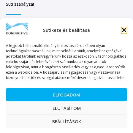
Süti szabályzat
IRATKOZZON FEL HÍRLEVELÜNKRE!
Sütikezelés beállítása
A legjobb felhasználói élmény biztosítása érdekében olyan
technológiákat használunk, mint például a sütik, amelyek segítségével
adatokat tárolunk és/vagy férünk hozzá az eszközön. E technológiákhoz
való hozzájárulás lehetővé teszi számunkra az olyan adatok
KÜLDÉS
feldolgozását, mint a böngészési viselkedés vagy az egyedi azonosítók
ezen a weboldalon. A hozzájárulás megtagadása vagy visszavonása
bizonyos funkciók és szolgáltatások működésére negatív hatással lehet.
ELFOGADOM
Copyright © 2023. Minden jog fenntartva. – Conductive Kereskedelmi és
ELUTASÍTOM
Szolgáltató Kft.
BEÁLLÍTÁSOK
Magyar
English
(
Angol
)