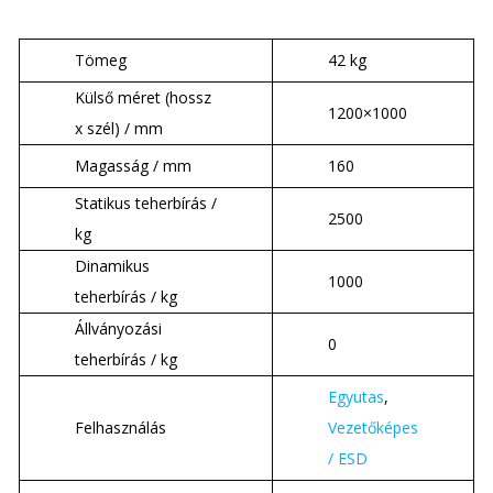
Tömeg
42 kg
Külső méret (hossz
1200×1000
x szél) / mm
Magasság / mm
160
Statikus teherbírás /
2500
kg
Dinamikus
1000
teherbírás / kg
Állványozási
0
teherbírás / kg
Egyutas
,
Felhasználás
Vezetőképes
/ ESD