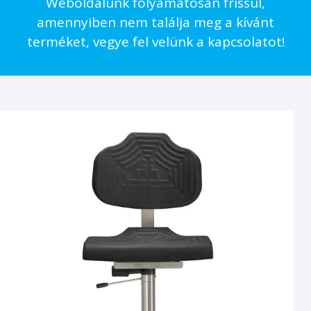
Weboldalunk folyamatosan frissül,
amennyiben nem találja meg a kívánt
terméket, vegye fel velünk a kapcsolatot!