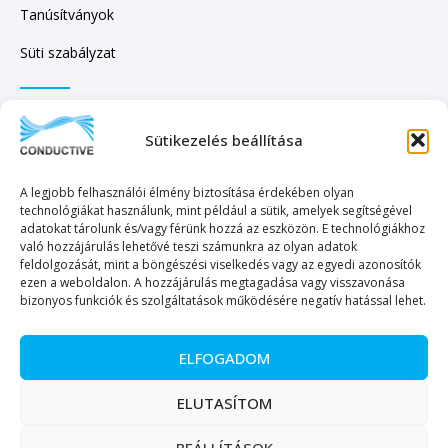
Tanúsítványok
Süti szabályzat
IRATKOZZON FEL HÍRLEVELÜNKRE!
Sütikezelés beállítása
A legjobb felhasználói élmény biztosítása érdekében olyan
technológiákat használunk, mint például a sütik, amelyek segítségével
adatokat tárolunk és/vagy férünk hozzá az eszközön. E technológiákhoz
való hozzájárulás lehetővé teszi számunkra az olyan adatok
KÜLDÉS
feldolgozását, mint a böngészési viselkedés vagy az egyedi azonosítók
ezen a weboldalon. A hozzájárulás megtagadása vagy visszavonása
bizonyos funkciók és szolgáltatások működésére negatív hatással lehet.
ELFOGADOM
Copyright © 2023. Minden jog fenntartva. – Conductive Kereskedelmi és
ELUTASÍTOM
Szolgáltató Kft.
BEÁLLÍTÁSOK