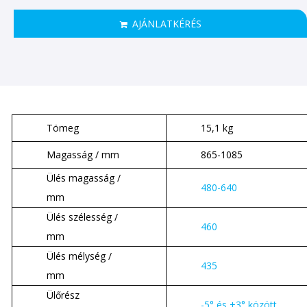
AJÁNLATKÉRÉS
Tömeg
15,1 kg
Magasság / mm
865-1085
Ülés magasság /
480-640
mm
Ülés szélesség /
460
mm
Ülés mélység /
435
mm
Ülőrész
-5° és +3° között