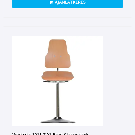
AJÁNLATKÉRÉS
Werksitz 1011 T XL Ergo Classic szék