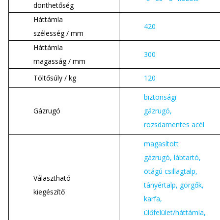
dönthetőség
Háttámla
420
szélesség / mm
Háttámla
300
magasság / mm
Töltősúly / kg
120
biztonsági
Gázrugó
gázrugó,
rozsdamentes acél
magasított
gázrugó, lábtartó,
ötágú csillagtalp,
Választható
tányértalp, görgők,
kiegészítő
karfa,
ülőfelület/háttámla,