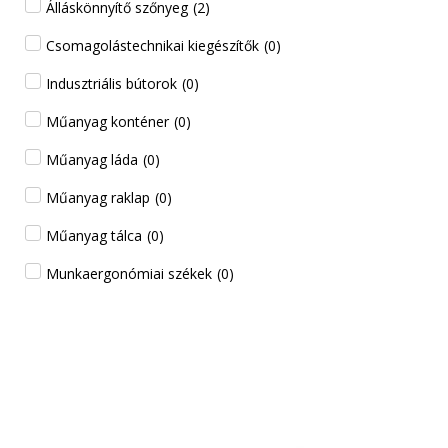
Álláskönnyítő szőnyeg
(
2
)
Csomagolástechnikai kiegészítők
(
0
)
Indusztriális bútorok
(
0
)
Műanyag konténer
(
0
)
Műanyag láda
(
0
)
Műanyag raklap
(
0
)
Műanyag tálca
(
0
)
Munkaergonómiai székek
(
0
)