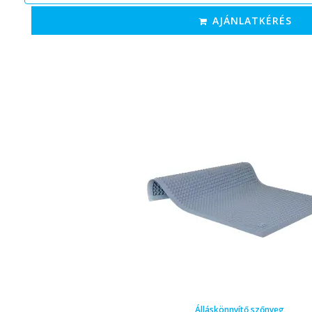
AJÁNLATKÉRÉS
Álláskönnyítő szőnyeg