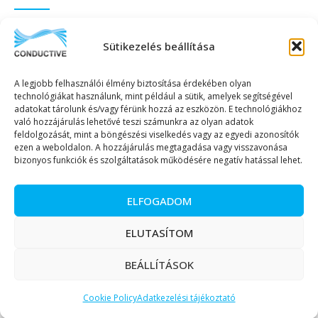
IRATKOZZON FEL HÍRLEVELÜNKRE!
Sütikezelés beállítása
A legjobb felhasználói élmény biztosítása érdekében olyan
technológiákat használunk, mint például a sütik, amelyek segítségével
adatokat tárolunk és/vagy férünk hozzá az eszközön. E technológiákhoz
való hozzájárulás lehetővé teszi számunkra az olyan adatok
KÜLDÉS
feldolgozását, mint a böngészési viselkedés vagy az egyedi azonosítók
ezen a weboldalon. A hozzájárulás megtagadása vagy visszavonása
bizonyos funkciók és szolgáltatások működésére negatív hatással lehet.
ELFOGADOM
Copyright © 2023. Minden jog fenntartva. – Conductive Kereskedelmi és
ELUTASÍTOM
Szolgáltató Kft.
BEÁLLÍTÁSOK
Magyar
English
(
Angol
)
Cookie Policy
Adatkezelési tájékoztató