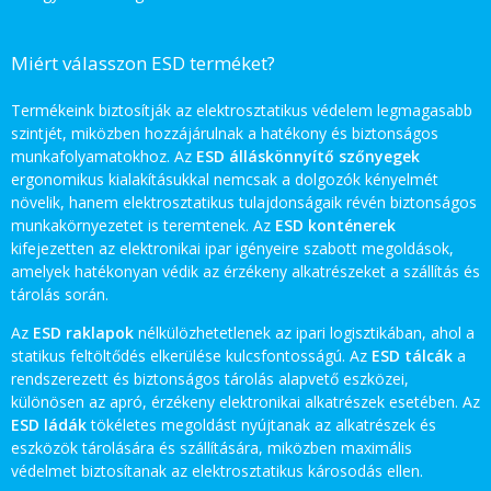
Miért válasszon ESD terméket?
Termékeink biztosítják az elektrosztatikus védelem legmagasabb
szintjét, miközben hozzájárulnak a hatékony és biztonságos
munkafolyamatokhoz. Az
ESD álláskönnyítő szőnyegek
ergonomikus kialakításukkal nemcsak a dolgozók kényelmét
növelik, hanem elektrosztatikus tulajdonságaik révén biztonságos
munkakörnyezetet is teremtenek. Az
ESD konténerek
kifejezetten az elektronikai ipar igényeire szabott megoldások,
amelyek hatékonyan védik az érzékeny alkatrészeket a szállítás és
tárolás során.
Az
ESD raklapok
nélkülözhetetlenek az ipari logisztikában, ahol a
statikus feltöltődés elkerülése kulcsfontosságú. Az
ESD tálcák
a
rendszerezett és biztonságos tárolás alapvető eszközei,
különösen az apró, érzékeny elektronikai alkatrészek esetében. Az
ESD ládák
tökéletes megoldást nyújtanak az alkatrészek és
eszközök tárolására és szállítására, miközben maximális
védelmet biztosítanak az elektrosztatikus károsodás ellen.