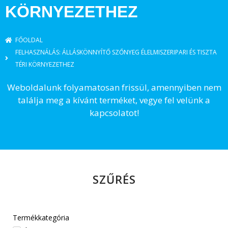
KÖRNYEZETHEZ
FŐOLDAL
FELHASZNÁLÁS: ÁLLÁSKÖNNYÍTŐ SZŐNYEG ÉLELMISZERIPARI ÉS TISZTA
TÉRI KÖRNYEZETHEZ
Weboldalunk folyamatosan frissül, amennyiben nem
találja meg a kívánt terméket, vegye fel velünk a
kapcsolatot!​
SZŰRÉS
Termékkategória