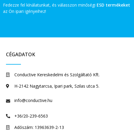
Fedezze fel kínálatunkat, és válasszon minőségi
ESD termékeket
az Ön ipari igényeihez!
CÉGADATOK
Conductive Kereskedelmi és Szolgáltató Kft.
H-2142 Nagytarcsa, Ipari park, Szilas utca 5.
info@conductive.hu
+36/20-239-6563
Adószám: 13963639-2-13