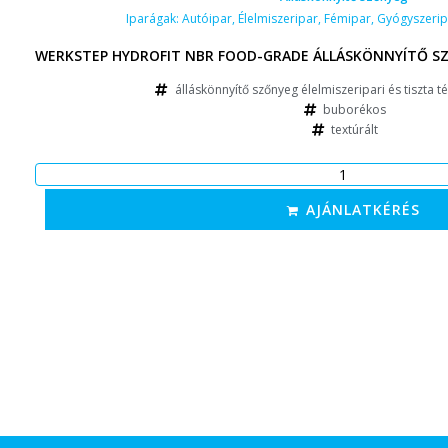
Iparágak:
Autóipar
,
Élelmiszeripar
,
Fémipar
,
Gyógyszerip
WERKSTEP HYDROFIT NBR FOOD-GRADE ÁLLÁSKÖNNYÍTŐ SZ
álláskönnyítő szőnyeg élelmiszeripari és tiszta t
buborékos
textúrált
AJÁNLATKÉRÉS