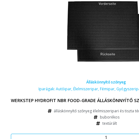
Álláskönnyítő szőnyeg
Iparágak:
Autóipar
,
Élelmiszeripar
,
Fémipar
,
Gyógyszerip
WERKSTEP HYDROFIT NBR FOOD-GRADE ÁLLÁSKÖNNYÍTŐ SZ
álláskönnyítő szőnyeg élelmiszeripari és tiszta t
buborékos
textúrált