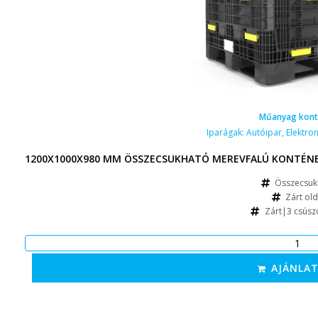
Műanyag kont
Iparágak:
Autóipar
,
Elektron
1200X1000X980 MM ÖSSZECSUKHATÓ MEREVFALÚ KONTÉNER,
Összecsuk
Zárt old
Zárt|3 csúsz
AJÁNLAT