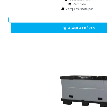
Zárt oldal
Zárt|3 csúszótalpas
AJÁNLATKÉRÉS