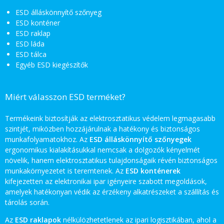
ESD álláskönnyítő szőnyeg
ESD konténer
ESD raklap
ESD láda
ESD tálca
Egyéb ESD kiegészítők
Miért válasszon ESD terméket?
Termékeink biztosítják az elektrosztatikus védelem legmagasabb
szintjét, miközben hozzájárulnak a hatékony és biztonságos
munkafolyamatokhoz. Az
ESD álláskönnyítő szőnyegek
ergonomikus kialakításukkal nemcsak a dolgozók kényelmét
növelik, hanem elektrosztatikus tulajdonságaik révén biztonságos
munkakörnyezetet is teremtenek. Az
ESD konténerek
kifejezetten az elektronikai ipar igényeire szabott megoldások,
amelyek hatékonyan védik az érzékeny alkatrészeket a szállítás és
tárolás során.
Az
ESD raklapok
nélkülözhetetlenek az ipari logisztikában, ahol a