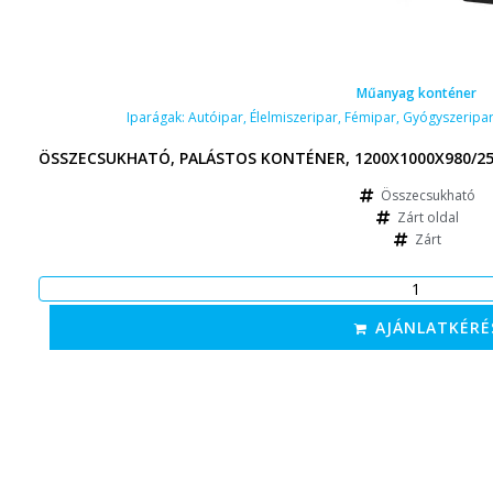
Műanyag konténer
Iparágak:
Autóipar
,
Élelmiszeripar
,
Fémipar
,
Gyógyszeripa
ÖSSZECSUKHATÓ, PALÁSTOS KONTÉNER, 1200X1000X980/2
Összecsukható
Zárt oldal
Zárt
AJÁNLATKÉRÉ