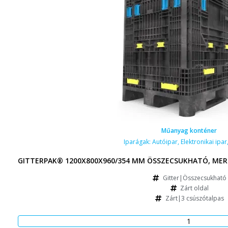
Műanyag konténer
Iparágak:
Autóipar
,
Elektronikai ipar
GITTERPAK® 1200X800X960/354 MM ÖSSZECSUKHATÓ, MER
Gitter|Összecsukható
Zárt oldal
Zárt|3 csúszótalpas