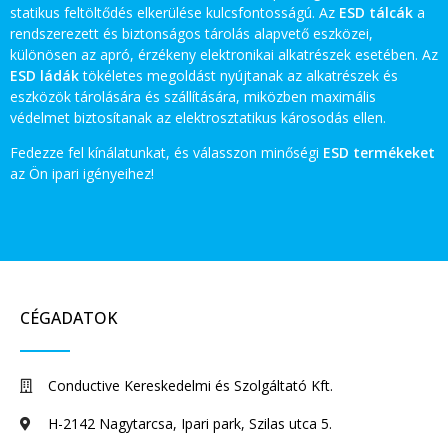
statikus feltöltődés elkerülése kulcsfontosságú. Az
ESD tálcák
a
rendszerezett és biztonságos tárolás alapvető eszközei,
különösen az apró, érzékeny elektronikai alkatrészek esetében. Az
ESD ládák
tökéletes megoldást nyújtanak az alkatrészek és
eszközök tárolására és szállítására, miközben maximális
védelmet biztosítanak az elektrosztatikus károsodás ellen.
Fedezze fel kínálatunkat, és válasszon minőségi
ESD termékeket
az Ön ipari igényeihez!
CÉGADATOK
Conductive Kereskedelmi és Szolgáltató Kft.
H-2142 Nagytarcsa, Ipari park, Szilas utca 5.