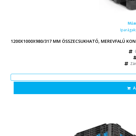
Műa
Iparágak
1200X1000X980/317 MM ÖSSZECSUKHATÓ, MEREVFALÚ KONT
Zár
A