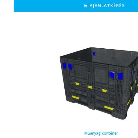
AJÁNLATKÉRÉS
Műanyag konténer