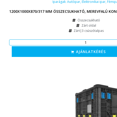
Iparágak:
Autóipar
,
Elektronikai ipar
,
Fémip
1200X1000X870/317 MM ÖSSZECSUKHATÓ, MEREVFALÚ KON
Összecsukható
Zárt oldal
Zárt|3 csúszótalpas
AJÁNLATKÉRÉS