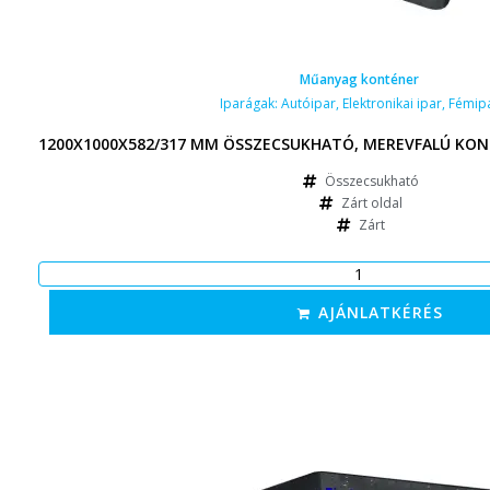
Műanyag konténer
Iparágak:
Autóipar
,
Elektronikai ipar
,
Fémip
1200X1000X582/317 MM ÖSSZECSUKHATÓ, MEREVFALÚ KON
Összecsukható
Zárt oldal
Zárt
AJÁNLATKÉRÉS