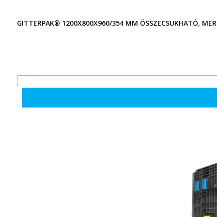
GITTERPAK® 1200X800X960/354 MM ÖSSZECSUKHATÓ, MERE