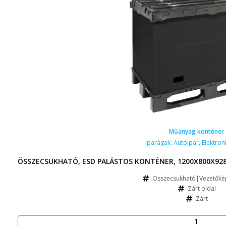
Műanyag konténer
Iparágak:
Autóipar
,
Elektroni
ÖSSZECSUKHATÓ, ESD PALÁSTOS KONTÉNER, 1200X800X928
Összecsukható|Vezetőkép
Zárt oldal
Zárt