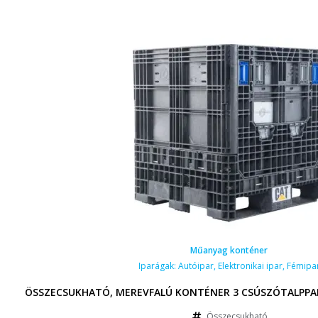
Műanyag konténer
Iparágak:
Autóipar
,
Elektronikai ipar
,
Fémipa
ÖSSZECSUKHATÓ, MEREVFALÚ KONTÉNER 3 CSÚSZÓTALPPAL
Összecsukható