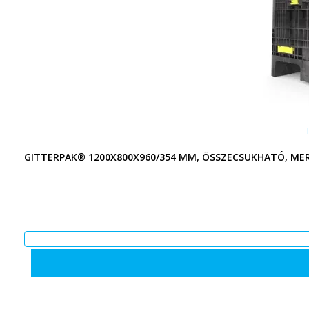
GITTERPAK® 1200X800X960/354 MM, ÖSSZECSUKHATÓ, ME