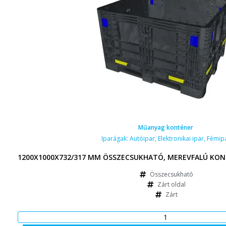
Műanyag konténer
Iparágak:
Autóipar
,
Elektronikai ipar
,
Fémip
1200X1000X732/317 MM ÖSSZECSUKHATÓ, MEREVFALÚ KON
Összecsukható
Zárt oldal
Zárt