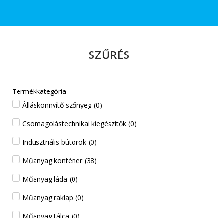
SZŰRÉS
Termékkategória
Álláskönnyítő szőnyeg
(
0
)
Csomagolástechnikai kiegészítők
(
0
)
Indusztriális bútorok
(
0
)
Műanyag konténer
(
38
)
Műanyag láda
(
0
)
Műanyag raklap
(
0
)
Műanyag tálca
(
0
)