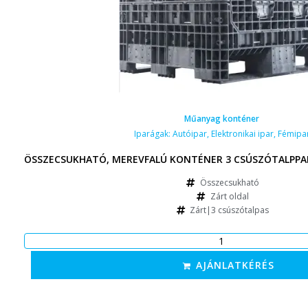
Műanyag konténer
Iparágak:
Autóipar
,
Elektronikai ipar
,
Fémipa
ÖSSZECSUKHATÓ, MEREVFALÚ KONTÉNER 3 CSÚSZÓTALPPAL
Összecsukható
Zárt oldal
Zárt|3 csúszótalpas
AJÁNLATKÉRÉS