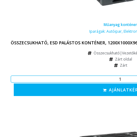
Műanyag konténer
Iparágak:
Autóipar
,
Elektron
ÖSSZECSUKHATÓ, ESD PALÁSTOS KONTÉNER, 1200X1000X96
Összecsukható|Vezetőké
Zárt oldal
Zárt
AJÁNLATKÉ