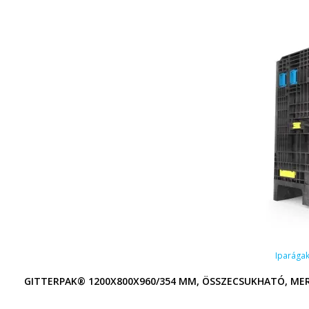
Iparága
GITTERPAK® 1200X800X960/354 MM, ÖSSZECSUKHATÓ, ME