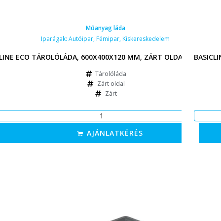
Műanyag láda
Iparágak:
Autóipar
,
Fémipar
,
Kiskereskedelem
LINE ECO TÁROLÓLÁDA, 600X400X120 MM, ZÁRT OLDALAK, ZÁRT 
BASICL
Tárolóláda
Zárt oldal
Zárt
AJÁNLATKÉRÉS