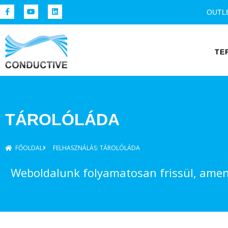
OUTL
TE
TÁROLÓLÁDA
FŐOLDAL
FELHASZNÁLÁS: TÁROLÓLÁDA
Weboldalunk folyamatosan frissül, amenn