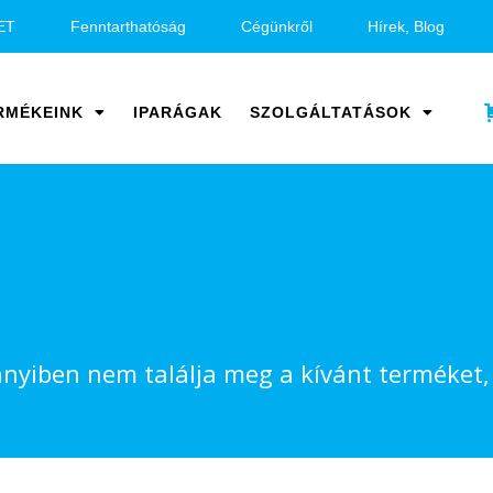
ET
Fenntarthatóság
Cégünkről
Hírek, Blog
RMÉKEINK
IPARÁGAK
SZOLGÁLTATÁSOK
yiben nem találja meg a kívánt terméket, v