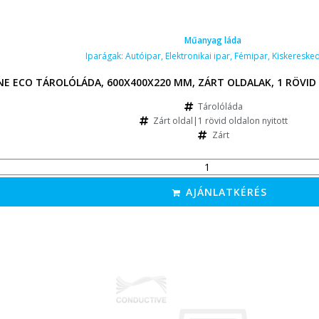
Műanyag láda
Iparágak:
Autóipar
,
Elektronikai ipar
,
Fémipar
,
Kiskereske
FÜL
INE ECO TÁROLÓLÁDA, 600X400X220 MM, ZÁRT OLDALAK, 1 RÖVID
Tárolóláda
Zárt oldal|1 rövid oldalon nyitott
Zárt
AJÁNLATKÉRÉS