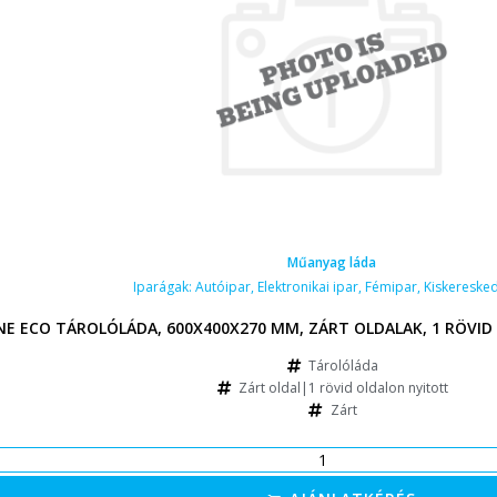
Műanyag láda
Iparágak:
Autóipar
,
Elektronikai ipar
,
Fémipar
,
Kiskereske
TT FÜL
INE ECO TÁROLÓLÁDA, 600X400X270 MM, ZÁRT OLDALAK, 1 RÖVID
Tárolóláda
Zárt oldal|1 rövid oldalon nyitott
Zárt