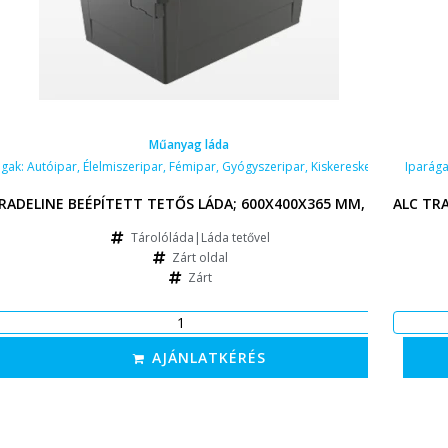
Műanyag láda
ágak:
Autóipar
,
Élelmiszeripar
,
Fémipar
,
Gyógyszeripar
,
Kiskereskedelem
Iparág
RADELINE BEÉPÍTETT TETŐS LÁDA; 600X400X365 MM, FEKETE
ALC TR
Tárolóláda|Láda tetővel
Zárt oldal
Zárt
AJÁNLATKÉRÉS