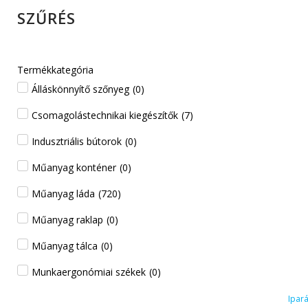
SZŰRÉS
Termékkategória
Álláskönnyítő szőnyeg
(
0
)
Csomagolástechnikai kiegészítők
(
7
)
Indusztriális bútorok
(
0
)
Műanyag konténer
(
0
)
Műanyag láda
(
720
)
Műanyag raklap
(
0
)
Műanyag tálca
(
0
)
Munkaergonómiai székek
(
0
)
Ipar