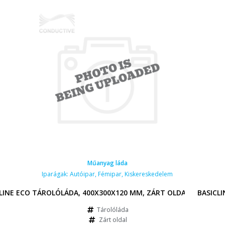
Műanyag láda
Iparágak:
Autóipar
,
Fémipar
,
Kiskereskedelem
LINE ECO TÁROLÓLÁDA, 400X300X120 MM, ZÁRT OLDALAK, ZÁRT 
BASICL
Tárolóláda
Zárt oldal