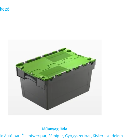
kező
Műanyag láda
ak:
Autóipar
,
Élelmiszeripar
,
Fémipar
,
Gyógyszeripar
,
Kiskereskedelem