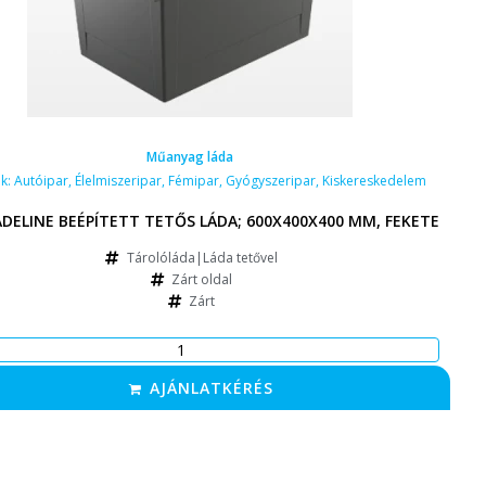
Műanyag láda
ak:
Autóipar
,
Élelmiszeripar
,
Fémipar
,
Gyógyszeripar
,
Kiskereskedelem
ADELINE BEÉPÍTETT TETŐS LÁDA; 600X400X400 MM, FEKETE
Tárolóláda|Láda tetővel
Zárt oldal
Zárt
AJÁNLATKÉRÉS