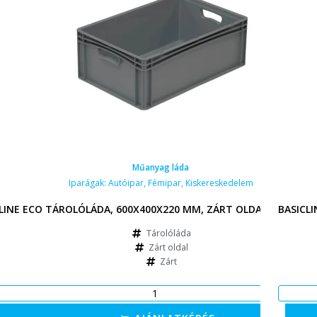
Műanyag láda
Iparágak:
Autóipar
,
Fémipar
,
Kiskereskedelem
LINE ECO TÁROLÓLÁDA, 600X400X220 MM, ZÁRT OLDALAK, NYITO
BASICL
Tárolóláda
Zárt oldal
Zárt