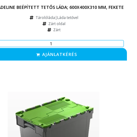
ADELINE BEÉPÍTETT TETŐS LÁDA; 600X400X310 MM, FEKETE
Tárolóláda|Láda tetővel
Zárt oldal
Zárt
AJÁNLATKÉRÉS