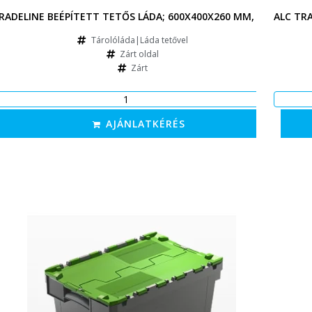
RADELINE BEÉPÍTETT TETŐS LÁDA; 600X400X260 MM, FEKETE
ALC TR
Tárolóláda|Láda tetővel
Zárt oldal
Zárt
AJÁNLATKÉRÉS