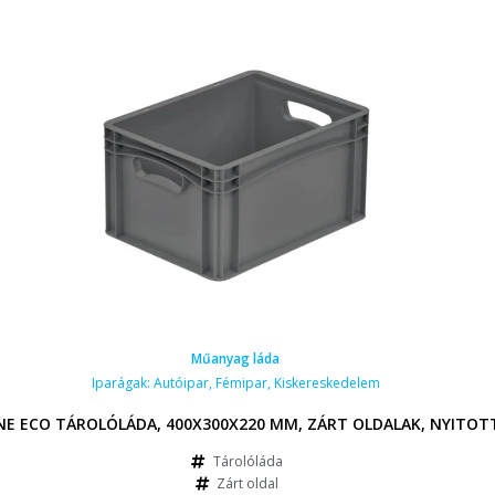
Műanyag láda
Iparágak:
Autóipar
,
Fémipar
,
Kiskereskedelem
FÜL
INE ECO TÁROLÓLÁDA, 400X300X220 MM, ZÁRT OLDALAK, NYITOT
Tárolóláda
Zárt oldal