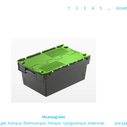
1
2
3
4
5
…
Követ
Műanyag láda
ágak:
Autóipar
,
Élelmiszeripar
,
Fémipar
,
Gyógyszeripar
,
Kiskereskedelem
Iparág