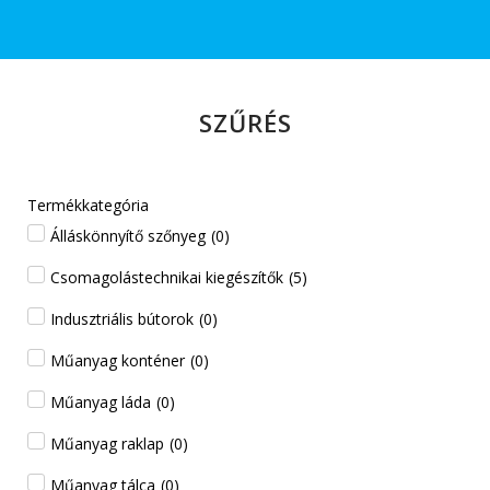
SZŰRÉS
Termékkategória
Álláskönnyítő szőnyeg
(
0
)
Csomagolástechnikai kiegészítők
(
5
)
Indusztriális bútorok
(
0
)
Műanyag konténer
(
0
)
Műanyag láda
(
0
)
Műanyag raklap
(
0
)
Műanyag tálca
(
0
)