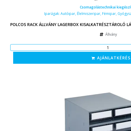
Csomagolástechnikai kiegészí
Iparágak:
Autóipar
,
Élelmiszeripar
,
Fémipar
,
Gyógysz
POLCOS RACK ÁLLVÁNY LAGERBOX KISALKATRÉSZTÁROLÓ LÁ
Állvány
AJÁNLATKÉRÉS