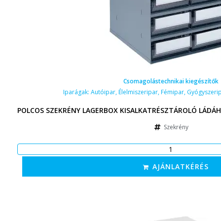
Csomagolástechnikai kiegészítők
Iparágak:
Autóipar
,
Élelmiszeripar
,
Fémipar
,
Gyógyszeri
POLCOS SZEKRÉNY LAGERBOX KISALKATRÉSZTÁROLÓ LÁDÁH
Szekrény
AJÁNLATKÉRÉS