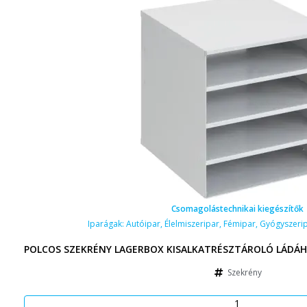
Csomagolástechnikai kiegészítők
Iparágak:
Autóipar
,
Élelmiszeripar
,
Fémipar
,
Gyógyszeri
POLCOS SZEKRÉNY LAGERBOX KISALKATRÉSZTÁROLÓ LÁDÁH
Szekrény