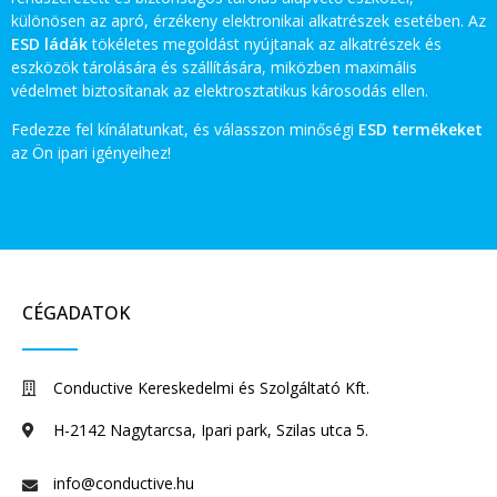
különösen az apró, érzékeny elektronikai alkatrészek esetében. Az
ESD ládák
tökéletes megoldást nyújtanak az alkatrészek és
eszközök tárolására és szállítására, miközben maximális
védelmet biztosítanak az elektrosztatikus károsodás ellen.
Fedezze fel kínálatunkat, és válasszon minőségi
ESD termékeket
az Ön ipari igényeihez!
CÉGADATOK
Conductive Kereskedelmi és Szolgáltató Kft.
H-2142 Nagytarcsa, Ipari park, Szilas utca 5.
info@conductive.hu