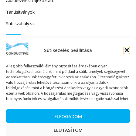
Adatkezelési tájékoztató
Tanúsítványok
Süti szabályzat
IRATKOZZON FEL HÍRLEVELÜNKRE!
Sütikezelés beállítása
A legjobb felhasználói élmény biztosítása érdekében olyan
technológiákat használunk, mint például a sütik, amelyek segítségével
adatokat tárolunk és/vagy férünk hozzá az eszközön. E technológiákhoz
való hozzájárulás lehetővé teszi számunkra az olyan adatok
KÜLDÉS
feldolgozását, mint a böngészési viselkedés vagy az egyedi azonosítók
ezen a weboldalon. A hozzájárulás megtagadása vagy visszavonása
bizonyos funkciók és szolgáltatások működésére negatív hatással lehet.
ELFOGADOM
Copyright © 2023. Minden jog fenntartva. – Conductive Kereskedelmi és
ELUTASÍTOM
Szolgáltató Kft.