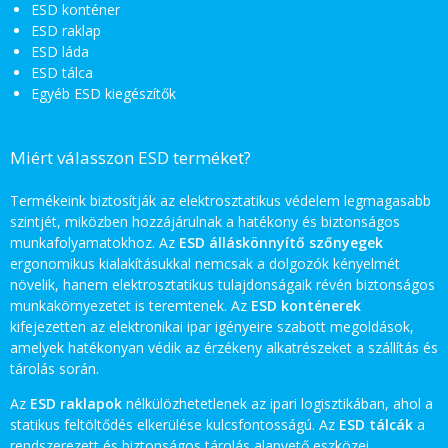
ESD konténer
ESD raklap
ESD láda
ESD tálca
Egyéb ESD kiegészítők
Miért válasszon ESD terméket?
Termékeink biztosítják az elektrosztatikus védelem legmagasabb
szintjét, miközben hozzájárulnak a hatékony és biztonságos
munkafolyamatokhoz. Az
ESD álláskönnyítő szőnyegek
ergonomikus kialakításukkal nemcsak a dolgozók kényelmét
növelik, hanem elektrosztatikus tulajdonságaik révén biztonságos
munkakörnyezetet is teremtenek. Az
ESD konténerek
kifejezetten az elektronikai ipar igényeire szabott megoldások,
amelyek hatékonyan védik az érzékeny alkatrészeket a szállítás és
tárolás során.
Az
ESD raklapok
nélkülözhetetlenek az ipari logisztikában, ahol a
statikus feltöltődés elkerülése kulcsfontosságú. Az
ESD tálcák
a
rendszerezett és biztonságos tárolás alapvető eszközei,