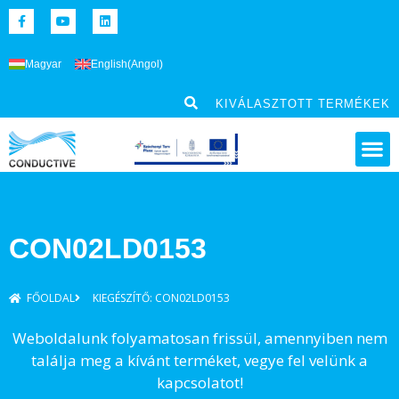
Magyar
English
(
Angol
)
KIVÁLASZTOTT TERMÉKEK
CON02LD0153
FŐOLDAL
KIEGÉSZÍTŐ: CON02LD0153
Weboldalunk folyamatosan frissül, amennyiben nem
találja meg a kívánt terméket, vegye fel velünk a
kapcsolatot!​