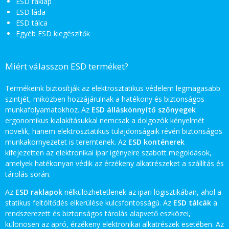
ESD raklap
ESD láda
ESD tálca
Egyéb ESD kiegészítők
Miért válasszon ESD terméket?
Termékeink biztosítják az elektrosztatikus védelem legmagasabb
szintjét, miközben hozzájárulnak a hatékony és biztonságos
munkafolyamatokhoz. Az
ESD álláskönnyítő szőnyegek
ergonomikus kialakításukkal nemcsak a dolgozók kényelmét
növelik, hanem elektrosztatikus tulajdonságaik révén biztonságos
munkakörnyezetet is teremtenek. Az
ESD konténerek
kifejezetten az elektronikai ipar igényeire szabott megoldások,
amelyek hatékonyan védik az érzékeny alkatrészeket a szállítás és
tárolás során.
Az
ESD raklapok
nélkülözhetetlenek az ipari logisztikában, ahol a
statikus feltöltődés elkerülése kulcsfontosságú. Az
ESD tálcák
a
rendszerezett és biztonságos tárolás alapvető eszközei,
különösen az apró, érzékeny elektronikai alkatrészek esetében. Az