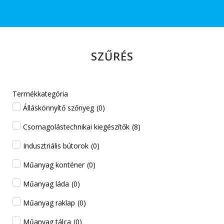
SZŰRÉS
Termékkategória
Álláskönnyítő szőnyeg
(
0
)
Csomagolástechnikai kiegészítők
(
8
)
Indusztriális bútorok
(
0
)
Műanyag konténer
(
0
)
Műanyag láda
(
0
)
Műanyag raklap
(
0
)
Műanyag tálca
(
0
)