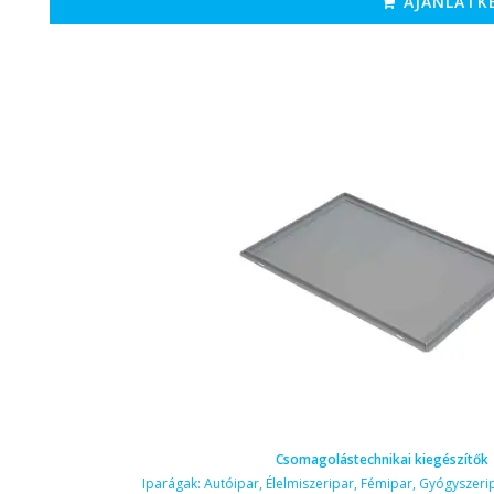
AJÁNLATK
Csomagolástechnikai kiegészítők
Iparágak:
Autóipar
,
Élelmiszeripar
,
Fémipar
,
Gyógyszeri