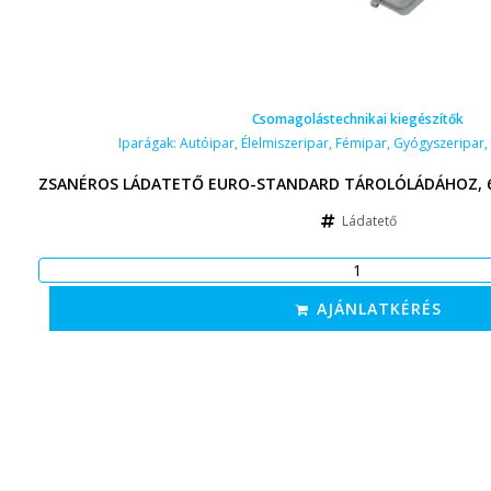
Csomagolástechnikai kiegészítők
Iparágak:
Autóipar
,
Élelmiszeripar
,
Fémipar
,
Gyógyszeripar
,
ZSANÉROS LÁDATETŐ EURO-STANDARD TÁROLÓLÁDÁHOZ, 6
Ládatető
AJÁNLATKÉRÉS