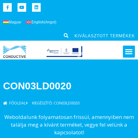
Magyar
English
(
Angol
)
KIVÁLASZTOTT TERMÉKEK
CON03LD0020
FŐOLDAL
KIEGÉSZÍTŐ: CON03LD0020
Weboldalunk folyamatosan frissül, amennyiben nem
találja meg a kívánt terméket, vegye fel velünk a
kapcsolatot!​