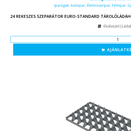
Iparágak:
Autóipar
,
Élelmiszeripar
,
Fémipar
,
G
24 REKESZES SZEPARÁTOR EURO-STANDARD TÁROLÓLÁDÁHO
Elválasztó|Láda
AJÁNLATK