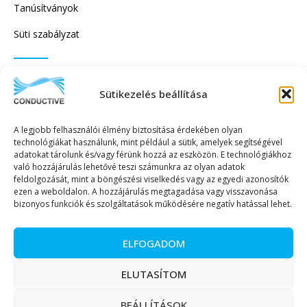
Tanúsítványok
Süti szabályzat
IRATKOZZON FEL HÍRLEVELÜNKRE!
Sütikezelés beállítása
A legjobb felhasználói élmény biztosítása érdekében olyan
technológiákat használunk, mint például a sütik, amelyek segítségével
adatokat tárolunk és/vagy férünk hozzá az eszközön. E technológiákhoz
való hozzájárulás lehetővé teszi számunkra az olyan adatok
KÜLDÉS
feldolgozását, mint a böngészési viselkedés vagy az egyedi azonosítók
ezen a weboldalon. A hozzájárulás megtagadása vagy visszavonása
bizonyos funkciók és szolgáltatások működésére negatív hatással lehet.
ELFOGADOM
Copyright © 2023. Minden jog fenntartva. – Conductive Kereskedelmi és
ELUTASÍTOM
Szolgáltató Kft.
BEÁLLÍTÁSOK