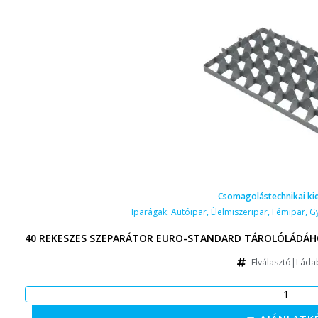
Csomagolástechnikai ki
Iparágak:
Autóipar
,
Élelmiszeripar
,
Fémipar
,
G
40 REKESZES SZEPARÁTOR EURO-STANDARD TÁROLÓLÁDÁHO
Elválasztó|Láda