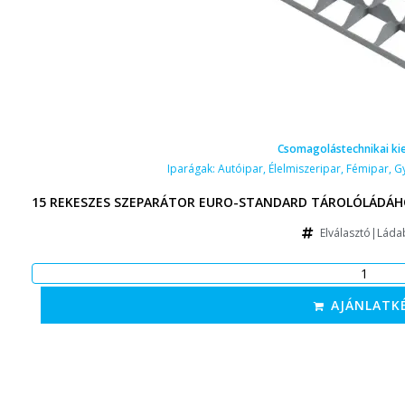
Csomagolástechnikai ki
Iparágak:
Autóipar
,
Élelmiszeripar
,
Fémipar
,
G
15 REKESZES SZEPARÁTOR EURO-STANDARD TÁROLÓLÁDÁHO
Elválasztó|Láda
AJÁNLATK