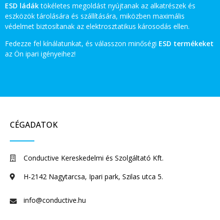
ESD ládák
tökéletes megoldást nyújtanak az alkatrészek és
eszközök tárolására és szállítására, miközben maximális
védelmet biztosítanak az elektrosztatikus károsodás ellen.
Fedezze fel kínálatunkat, és válasszon minőségi
ESD termékeket
az Ön ipari igényeihez!
CÉGADATOK
Conductive Kereskedelmi és Szolgáltató Kft.
H-2142 Nagytarcsa, Ipari park, Szilas utca 5.
info@conductive.hu