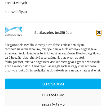
Tanúsítványok
Süti szabályzat
IRATKOZZON FEL HÍRLEVELÜNKRE!
Sütikezelés beállítása
A legjobb felhasználói élmény biztosítása érdekében olyan
technológiákat használunk, mint például a sütik, amelyek segítségével
adatokat tárolunk és/vagy férünk hozzá az eszközön. E technológiákhoz
való hozzájárulás lehetővé teszi számunkra az olyan adatok
KÜLDÉS
feldolgozását, mint a böngészési viselkedés vagy az egyedi azonosítók
ezen a weboldalon. A hozzájárulás megtagadása vagy visszavonása
bizonyos funkciók és szolgáltatások működésére negatív hatással lehet.
ELFOGADOM
Copyright © 2023. Minden jog fenntartva. – Conductive Kereskedelmi és
ELUTASÍTOM
Szolgáltató Kft.
BEÁLLÍTÁSOK