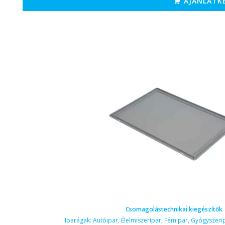
AJÁNLATK
Csomagolástechnikai kiegészítők
Iparágak:
Autóipar
,
Élelmiszeripar
,
Fémipar
,
Gyógyszeri