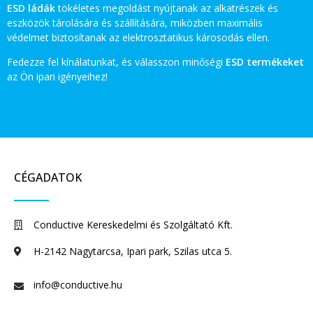
ESD ládák
tökéletes megoldást nyújtanak az alkatrészek és
eszközök tárolására és szállítására, miközben maximális
védelmet biztosítanak az elektrosztatikus károsodás ellen.
Fedezze fel kínálatunkat, és válasszon minőségi
ESD termékeket
az Ön ipari igényeihez!
CÉGADATOK
Conductive Kereskedelmi és Szolgáltató Kft.
H-2142 Nagytarcsa, Ipari park, Szilas utca 5.
info@conductive.hu