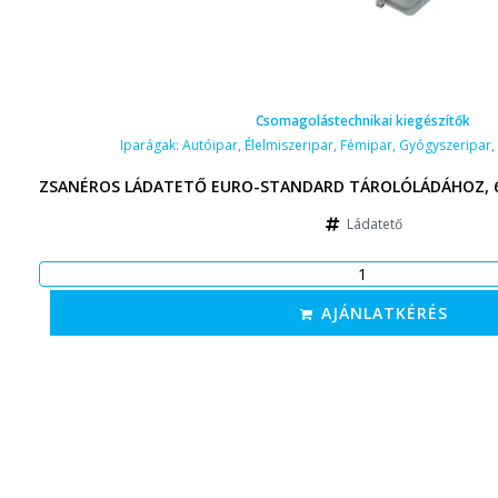
Csomagolástechnikai kiegészítők
Iparágak:
Autóipar
,
Élelmiszeripar
,
Fémipar
,
Gyógyszeripar
,
ZSANÉROS LÁDATETŐ EURO-STANDARD TÁROLÓLÁDÁHOZ, 6
Ládatető
AJÁNLATKÉRÉS