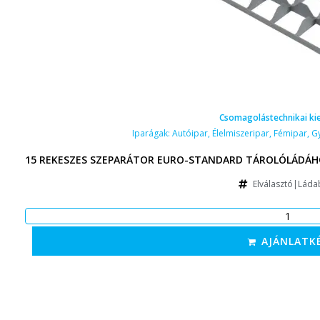
Csomagolástechnikai ki
Iparágak:
Autóipar
,
Élelmiszeripar
,
Fémipar
,
G
15 REKESZES SZEPARÁTOR EURO-STANDARD TÁROLÓLÁDÁHO
Elválasztó|Láda
AJÁNLATK