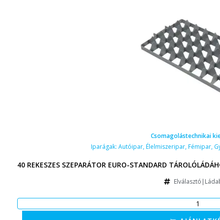
Csomagolástechnikai ki
Iparágak:
Autóipar
,
Élelmiszeripar
,
Fémipar
,
G
40 REKESZES SZEPARÁTOR EURO-STANDARD TÁROLÓLÁDÁHO
Elválasztó|Láda