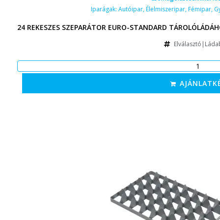
Iparágak:
Autóipar
,
Élelmiszeripar
,
Fémipar
,
G
24 REKESZES SZEPARÁTOR EURO-STANDARD TÁROLÓLÁDÁHO
Elválasztó|Láda
AJÁNLATK