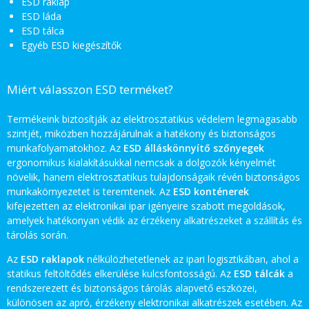
ESD raklap
ESD láda
ESD tálca
Egyéb ESD kiegészítők
Miért válasszon ESD terméket?
Termékeink biztosítják az elektrosztatikus védelem legmagasabb
szintjét, miközben hozzájárulnak a hatékony és biztonságos
munkafolyamatokhoz. Az
ESD álláskönnyítő szőnyegek
ergonomikus kialakításukkal nemcsak a dolgozók kényelmét
növelik, hanem elektrosztatikus tulajdonságaik révén biztonságos
munkakörnyezetet is teremtenek. Az
ESD konténerek
kifejezetten az elektronikai ipar igényeire szabott megoldások,
amelyek hatékonyan védik az érzékeny alkatrészeket a szállítás és
tárolás során.
Az
ESD raklapok
nélkülözhetetlenek az ipari logisztikában, ahol a
statikus feltöltődés elkerülése kulcsfontosságú. Az
ESD tálcák
a
rendszerezett és biztonságos tárolás alapvető eszközei,
különösen az apró, érzékeny elektronikai alkatrészek esetében. Az