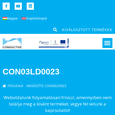
Magyar
English
(
Angol
)
KIVÁLASZTOTT TERMÉKEK
CON03LD0023
FŐOLDAL
KIEGÉSZÍTŐ: CON03LD0023
Weboldalunk folyamatosan frissül, amennyiben nem
találja meg a kívánt terméket, vegye fel velünk a
kapcsolatot!​