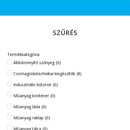
SZŰRÉS
Termékkategória
Álláskönnyítő szőnyeg
(
0
)
Csomagolástechnikai kiegészítők
(
8
)
Indusztriális bútorok
(
0
)
Műanyag konténer
(
0
)
Műanyag láda
(
0
)
Műanyag raklap
(
0
)
Műanyag tálca
(
0
)