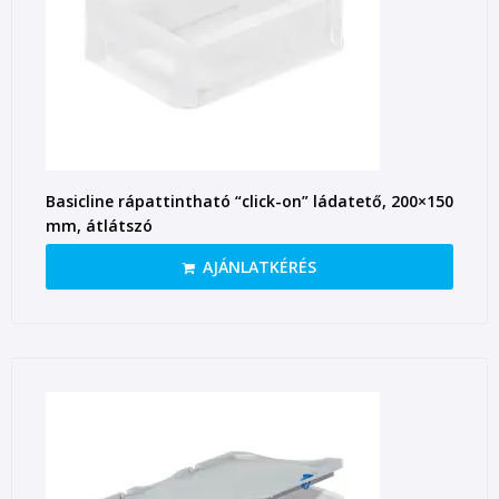
Basicline rápattintható “click-on” ládatető, 200×150
mm, átlátszó
AJÁNLATKÉRÉS