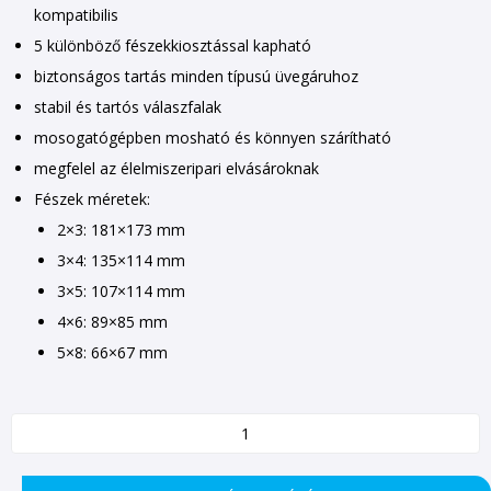
kompatibilis
5 különböző fészekkiosztással kapható
biztonságos tartás minden típusú üvegáruhoz
stabil és tartós válaszfalak
mosogatógépben mosható és könnyen szárítható
megfelel az élelmiszeripari elvásároknak
Fészek méretek:
2×3: 181×173 mm
3×4: 135×114 mm
3×5: 107×114 mm
4×6: 89×85 mm
5×8: 66×67 mm