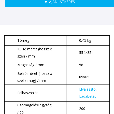
AJÁNLATKÉRÉS
Tömeg
0,45 kg
Külső méret (hossz x
554×354
szél) / mm
Magasság / mm
58
Belső méret (hossz x
89×85
szél x mag) / mm
Elválasztó
,
Felhasználás
Ládabetét
Csomagolási egység
200
/ db