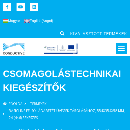
Magyar
English
(
Angol
)
KIVÁLASZTOTT TERMÉKEK
CSOMAGOLÁSTECHNIKAI
KIEGÉSZÍTŐK
FŐOLDAL
TERMÉKEK
BASICLINE FELSŐ LÁDABETÉT ÜVEGEK TÁROLÁSÁHOZ, 554X354X58 MM,
24 (4×6) REKESZES