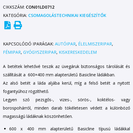
CIKKSZÁM:
CON01LD0712
KATEGÓRIA:
CSOMAGOLÁSTECHNIKAI KIEGÉSZÍTŐK
KAPCSOLÓDÓ IPARÁGAK:
AUTÓIPAR
,
ÉLELMISZERIPAR
,
FÉMIPAR
,
GYÓGYSZERIPAR
,
KISKERESKEDELEM
A betétek lehetővé teszik az üvegáruk biztonságos tárolását és
szállítását a 600×400 mm alapterületű Basicline ládákban.
Az alsó betét a láda aljába kerül, míg a felső betét a nyitott
fogantyúhoz rögzíthető.
Legyen szó pezsgős-, vizes-, sörös-, koktélos- vagy
borospohárról, minden darab tökéletesen védett a különböző
magasságú ládáknak köszönhetően.
600 x 400 mm alapterületű Basicline típusú ládákkal