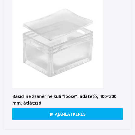
Basicline zsanér nélküli “loose” ládatető, 400×300
mm, átlátszó
AJÁNLATKÉRÉS