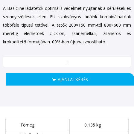
A Basicline ládatetők optimális védelmet nyújtanak a sérülések és
szennyeződések ellen. EU szabványos ládáink kombinálhatóak
többféle típusú tetővel. A tetők 200×150 mm-től 800×600 mm
méretig elérhetőek click-on, zsanérnélküli, zsanéros és
krokodiltető formájában. 00%-ban újrahasznosítható.
AJÁNLATKÉRÉS
Tömeg
0,135 kg