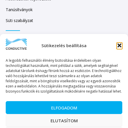
Tanúsítványok
Süti szabályzat
IRATKOZZON FEL HÍRLEVELÜNKRE!
Sütikezelés beállítása
A legjobb felhasználói élmény biztosítása érdekében olyan
technológiákat használunk, mint például a sütik, amelyek segítségével
adatokat tárolunk és/vagy férünk hozzá az eszközön. E technológiákhoz
való hozzájárulás lehetővé teszi számunkra az olyan adatok
KÜLDÉS
feldolgozását, mint a böngészési viselkedés vagy az egyedi azonosítók
ezen a weboldalon. A hozzájárulás megtagadása vagy visszavonása
bizonyos funkciók és szolgáltatások működésére negatív hatással lehet.
ELFOGADOM
Copyright © 2023. Minden jog fenntartva. – Conductive Kereskedelmi és
ELUTASÍTOM
Szolgáltató Kft.