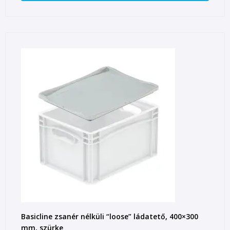
Basicline zsanér nélküli “loose” ládatető, 400×300
mm, szürke