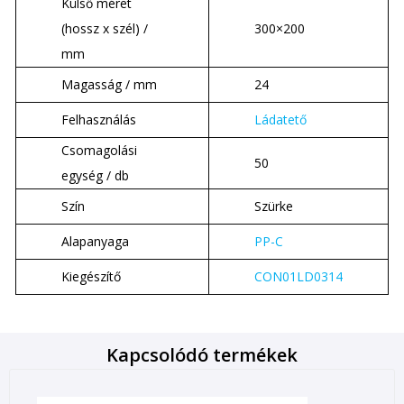
Külső méret
(hossz x szél) /
300×200
mm
Magasság / mm
24
Felhasználás
Ládatető
Csomagolási
50
egység / db
Szín
Szürke
Alapanyaga
PP-C
Kiegészítő
CON01LD0314
Kapcsolódó termékek