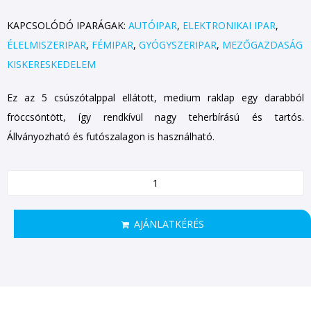
KAPCSOLÓDÓ IPARÁGAK:
AUTÓIPAR
,
ELEKTRONIKAI IPAR
,
ÉLELMISZERIPAR
,
FÉMIPAR
,
GYÓGYSZERIPAR
,
MEZŐGAZDASÁG
KISKERESKEDELEM
Ez az 5 csúszótalppal ellátott, medium raklap egy darabból
fröccsöntött, így rendkívül nagy teherbírású és tartós.
Állványozható és futószalagon is használható.
AJÁNLATKÉRÉS