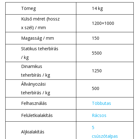
Tömeg
14 kg
Külső méret (hossz
1200×1000
x szél) / mm
Magasság / mm
150
Statikus teherbírás
5500
/ kg
Dinamikus
1250
teherbírás / kg
Állványozási
500
teherbírás / kg
Felhasználás
Többutas
Felületkialakítás
Rácsos
5
Aljkialakítás
csúszótalpas