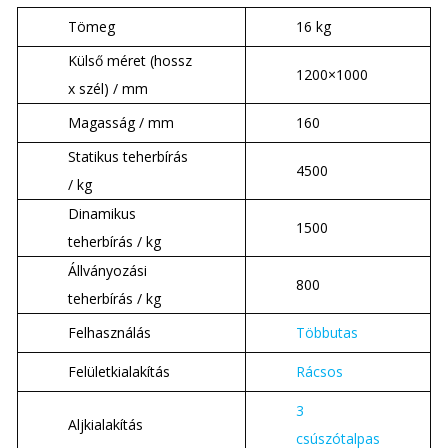
Tömeg
16 kg
Külső méret (hossz
1200×1000
x szél) / mm
Magasság / mm
160
Statikus teherbírás
4500
/ kg
Dinamikus
1500
teherbírás / kg
Állványozási
800
teherbírás / kg
Felhasználás
Többutas
Felületkialakítás
Rácsos
3
Aljkialakítás
csúszótalpas