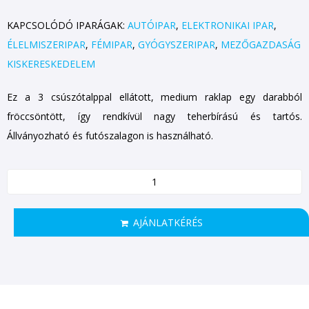
KAPCSOLÓDÓ IPARÁGAK:
AUTÓIPAR
,
ELEKTRONIKAI IPAR
,
ÉLELMISZERIPAR
,
FÉMIPAR
,
GYÓGYSZERIPAR
,
MEZŐGAZDASÁG
KISKERESKEDELEM
Ez a 3 csúszótalppal ellátott, medium raklap egy darabból
fröccsöntött, így rendkívül nagy teherbírású és tartós.
Állványozható és futószalagon is használható.
AJÁNLATKÉRÉS