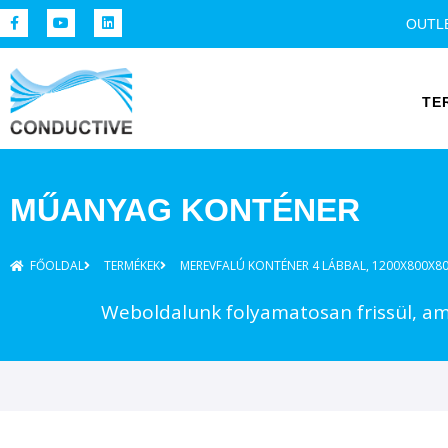
OUTL
TE
MŰANYAG KONTÉNER
FŐOLDAL
TERMÉKEK
MEREVFALÚ KONTÉNER 4 LÁBBAL, 1200X800X8
Weboldalunk folyamatosan frissül, ame