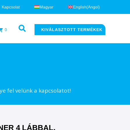
Kapcsolat
Magyar
English
(
Angol
)
0
KIVÁLASZTOTT TERMÉKEK
e fel velünk a kapcsolatot!
ER 4 LÁBBAL,