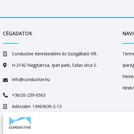
CÉGADATOK
NAV
Conductive Kereskedelmi és Szolgáltató Kft.
Termé
H-2142 Nagytarcsa, Ipari park, Szilas utca 5.
Ipará
Fennt
info@conductive.hu
Hírek
+36/20-239-6563
Adószám: 13963639-2-13
Cégjegyzékszám: 13-09-172735