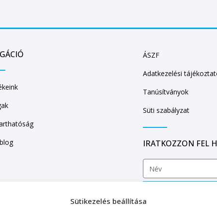
IGÁCIÓ
ÁSZF
Adatkezelési tájékozta
keink
Tanúsítványok
gak
Süti szabályzat
arthatóság
/blog
IRATKOZZON FEL H
Sütikezelés beállítása