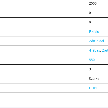
2000
0
0
Fixfalú
Zárt oldal
4 lábas
,
Zár
550
3
Szürke
HDPE