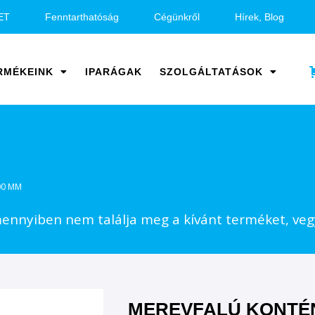
ET
Fenntarthatóság
Cégünkről
Hírek, Blog
RMÉKEINK
IPARÁGAK
SZOLGÁLTATÁSOK
00 MM
nnyiben nem találja meg a kívánt terméket, vegy
MEREVFALÚ KONTÉN