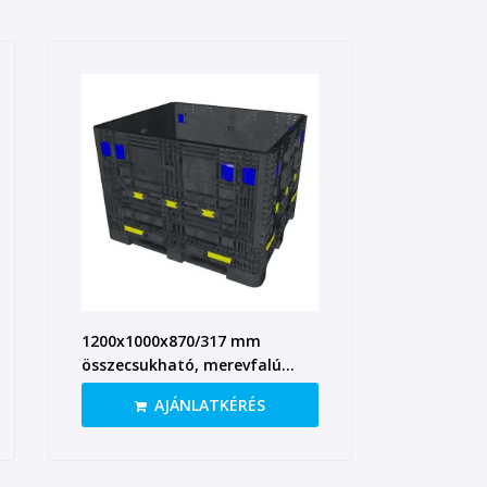
1200x1000x870/317 mm
összecsukható, merevfalú
konténer 3 csúszótalppal
AJÁNLATKÉRÉS