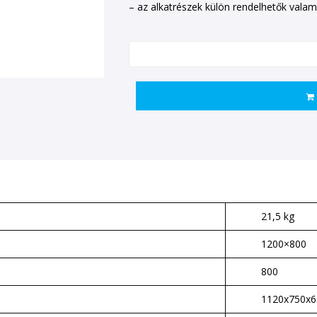
– az alkatrészek külön rendelhetők vala
21,5 kg
1200×800
800
1120x750x6