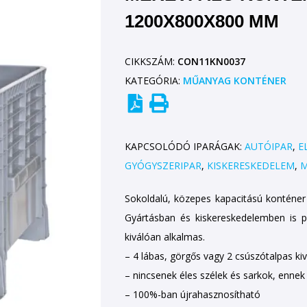
1200X800X800 MM
CIKKSZÁM:
CON11KN0037
KATEGÓRIA:
MŰANYAG KONTÉNER
KAPCSOLÓDÓ IPARÁGAK:
AUTÓIPAR
,
E
GYÓGYSZERIPAR
,
KISKERESKEDELEM
,
M
Sokoldalú, közepes kapacitású konténer
Gyártásban és kiskereskedelemben is pra
kiválóan alkalmas.
– 4 lábas, görgős vagy 2 csúszótalpas kivi
– nincsenek éles szélek és sarkok, enne
– 100%-ban újrahasznosítható