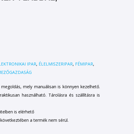
LEKTRONIKAI IPAR
,
ÉLELMISZERIPAR
,
FÉMIPAR
,
EZŐGAZDASÁG
 megoldás, mely manuálisan is könnyen kezelhető.
ktikusan használható. Tárolásra és szállításra is
telben is elérhető
k következtében a termék nem sérül.