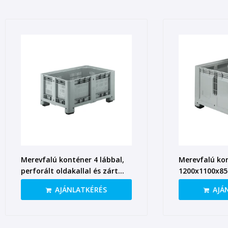
Merevfalú konténer 4 lábbal,
Merevfalú kon
perforált oldakallal és zárt
1200x1100x8
aljjal, 1200x800x580 mm, egy
AJÁNLATKÉRÉS
AJÁ
hosszanti oldalon lenyíló
ajtóval