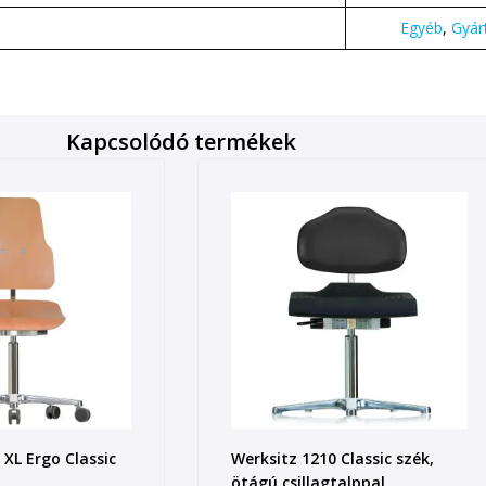
Egyéb
,
Gyár
Kapcsolódó termékek
 XL Ergo Classic
Werksitz 1210 Classic szék,
ötágú csillagtalppal