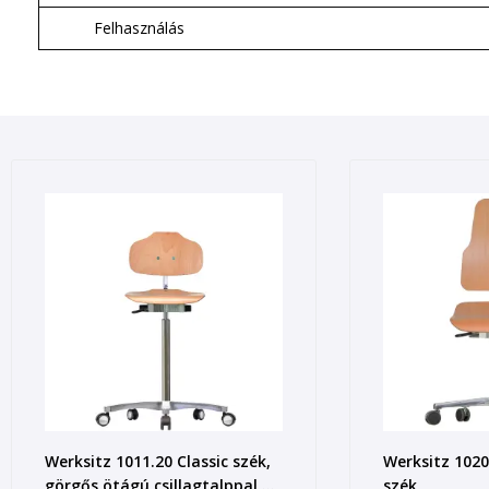
Felhasználás
Werksitz 1011.20 Classic szék,
Werksitz 1020
görgős ötágú csillagtalppal,
szék