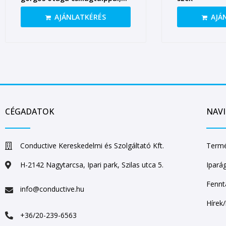
magasított gázrugóval
AJÁNLATKÉRÉS
AJÁ
CÉGADATOK
NAV
Conductive Kereskedelmi és Szolgáltató Kft.
Termé
H-2142 Nagytarcsa, Ipari park, Szilas utca 5.
Ipará
Fennt
info@conductive.hu
Hírek
+36/20-239-6563