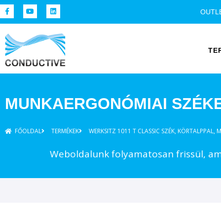
OUTL
TE
MUNKAERGONÓMIAI SZÉK
FŐOLDAL
TERMÉKEK
WERKSITZ 1011 T CLASSIC SZÉK, KÖRTALPPAL
Weboldalunk folyamatosan frissül, ame