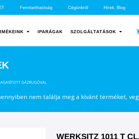
ET
Fenntarthatóság
Cégünkről
Hírek, Blog
RMÉKEINK
IPARÁGAK
SZOLGÁLTATÁSOK
EK
, MAGASÍTOTT GÁZRUGÓVAL
nnyiben nem találja meg a kívánt terméket, vegy
WERKSITZ 1011 T CL