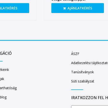
NLATKÉRÉS
AJÁNLATKÉRÉS
IGÁCIÓ
ÁSZF
Adatkezelési tájékozta
keink
Tanúsítványok
gak
Süti szabályzat
arthatóság
/blog
IRATKOZZON FEL H