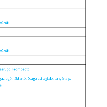
 között
 között
gázrugó, krómozott
ázrugó, lábtartó, ötágú csillagtalp, tányértalp,
fa