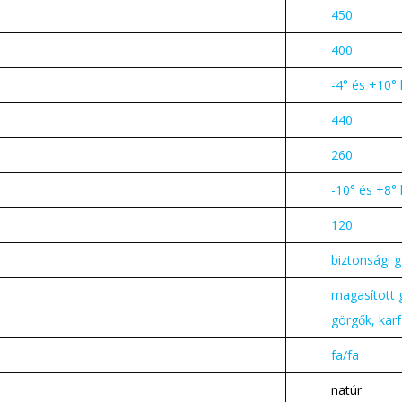
450
400
-4° és +10°
440
260
-10° és +8°
120
biztonsági 
magasított g
görgők, kar
fa/fa
natúr