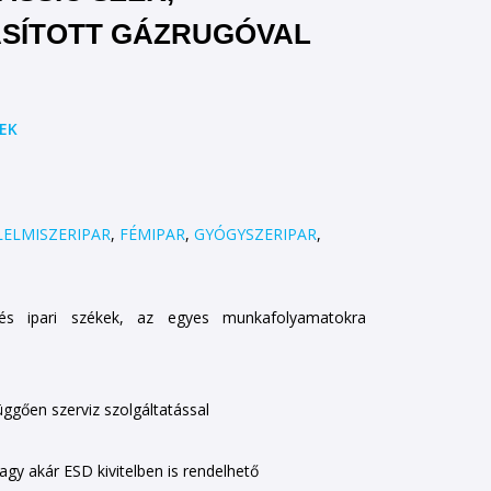
ASÍTOTT GÁZRUGÓVAL
EK
LELMISZERIPAR
,
FÉMIPAR
,
GYÓGYSZERIPAR
,
és ipari székek, az egyes munkafolyamatokra
függően szerviz szolgáltatással
vagy akár ESD kivitelben is rendelhető