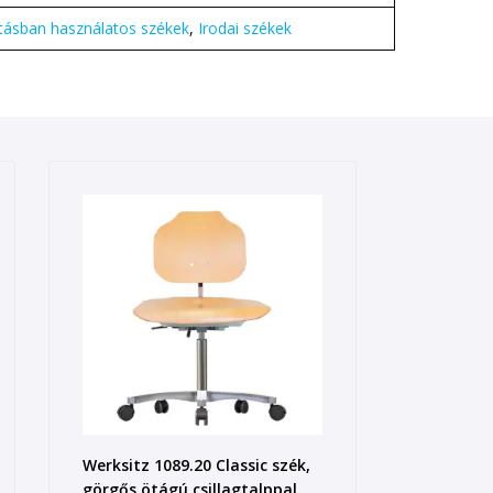
tásban használatos székek
,
Irodai székek
Werksitz 1089.20 Classic szék,
görgős ötágú csillagtalppal