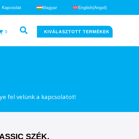
Kapcsolat
Magyar
English
(
Angol
)
0
KIVÁLASZTOTT TERMÉKEK
e fel velünk a kapcsolatot!
ASSIC SZÉK,