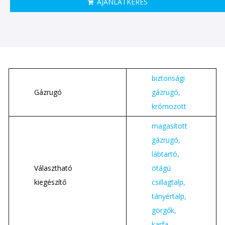
AJÁNLATKÉRÉS
biztonsági
Gázrugó
gázrugó,
krómozott
magasított
gázrugó,
lábtartó,
Választható
ötágú
kiegészítő
csillagtalp,
tányértalp,
görgők,
karfa