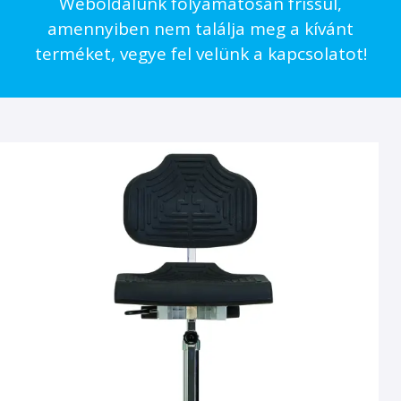
Weboldalunk folyamatosan frissül,
amennyiben nem találja meg a kívánt
terméket, vegye fel velünk a kapcsolatot!