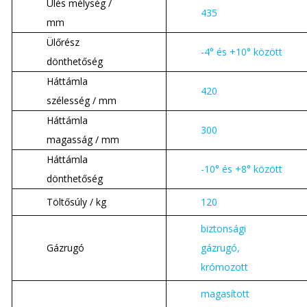
Ülés mélység /
435
mm
Ülőrész
-4° és +10° között
dönthetőség
Háttámla
420
szélesség / mm
Háttámla
300
magasság / mm
Háttámla
-10° és +8° között
dönthetőség
Töltősúly / kg
120
biztonsági
Gázrugó
gázrugó,
krómozott
magasított