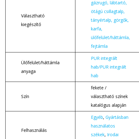
gázrugó, lábtartó,
ötágú csillagtalp,
Választható
tányértalp, görgők,
kiegészítő
karfa,
ülőfelület/háttámla,
fejtámla
PUR integrált
Ülőfelület/háttámla
hab/PUR integrált
anyaga
hab
fekete /
Szín
választható színek
katalógus alapján
Egyéb
,
Gyártásban
használatos
Felhasználás
székek
,
Irodai