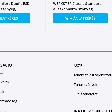
fort Duofit ESD
WERKSTEP Classic Standard
 szőnyeg,
álláskönnyítő szőnyeg,
űz- és vízálló
940×640 mm
NLATKÉRÉS
AJÁNLATKÉRÉS
IGÁCIÓ
ÁSZF
Adatkezelési tájékozta
keink
Tanúsítványok
gak
Süti szabályzat
arthatóság
/blog
IRATKOZZON FEL H