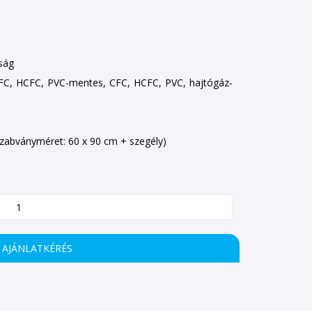
ság
 CFC, HCFC, PVC-mentes, CFC, HCFC, PVC, hajtógáz-
szabványméret: 60 x 90 cm + szegély)
AJÁNLATKÉRÉS