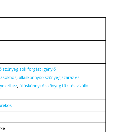
ő szőnyeg sok forgást igénylő
másokhoz
,
álláskönnyítő szőnyeg száraz és
nyezethez
,
álláskönnyítő szőnyeg tűz- és vízálló
borékos
rke