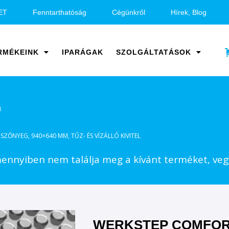
ET
Fenntarthatóság
Cégünkről
Hírek, Blog
RMÉKEINK
IPARÁGAK
SZOLGÁLTATÁSOK
G
ZŐNYEG, 940×640 MM, TŰZ- ÉS VÍZÁLLÓ KIVITEL
nnyiben nem találja meg a kívánt terméket, vegy
WERKSTEP COMFOR