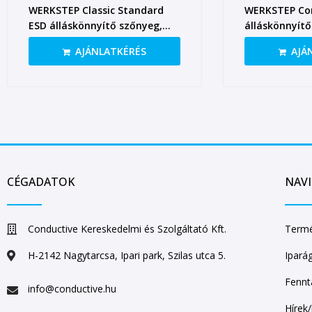
WERKSTEP Classic Standard
WERKSTEP Com
ESD álláskönnyítő szőnyeg,
álláskönnyítő
940×640 mm
940×640 mm, t
AJÁNLATKÉRÉS
AJÁ
kivitel
CÉGADATOK
NAV
Conductive Kereskedelmi és Szolgáltató Kft.
Termé
H-2142 Nagytarcsa, Ipari park, Szilas utca 5.
Ipará
Fennt
info@conductive.hu
Hírek