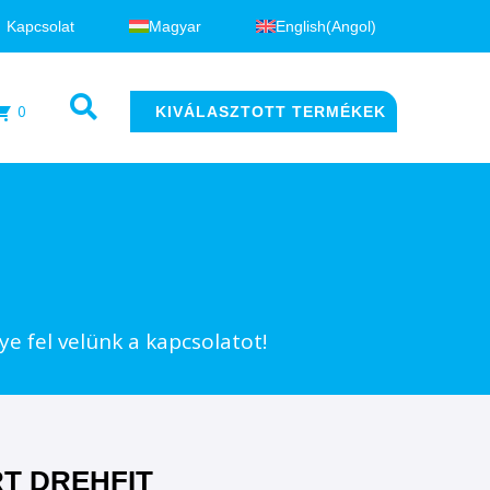
Kapcsolat
Magyar
English
(
Angol
)
0
KIVÁLASZTOTT TERMÉKEK
e fel velünk a kapcsolatot!
T DREHFIT