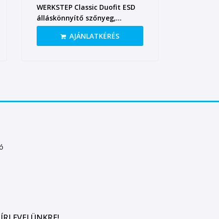
WERKSTEP Classic Duofit ESD
álláskönnyítő szőnyeg,
940×640 mm
AJÁNLATKÉRÉS
tó
ÍRLEVELÜNKRE!