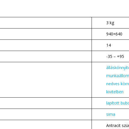
3 kg
940×640
14
-35 – +95
álláskönnyít
munkaállo
nedves kör
kivitelben
lapított bu
sima
Antracit szü