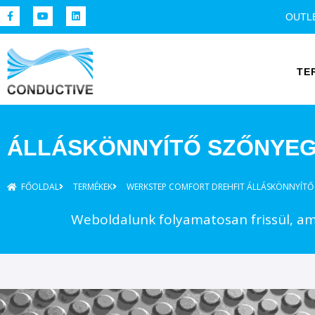
OUTL
TE
ÁLLÁSKÖNNYÍTŐ SZŐNYE
FŐOLDAL
TERMÉKEK
WERKSTEP COMFORT DREHFIT ÁLLÁSKÖNNYÍTŐ S
Weboldalunk folyamatosan frissül, ame