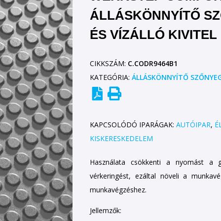
ÁLLÁSKÖNNYÍTŐ SZŐ
ÉS VÍZÁLLÓ KIVITEL
CIKKSZÁM:
C.CODR9464B1
KATEGÓRIA:
ÁLLÁSKÖNNYÍTŐ SZŐNYE
KAPCSOLÓDÓ IPARÁGAK:
AUTÓIPAR
,
É
KISKERESKEDELEM
Használata csökkenti a nyomást a ge
vérkeringést, ezáltal növeli a munkav
munkavégzéshez.
Jellemzők: