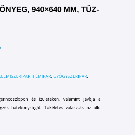
NYEG, 940×640 MM, TŰZ-
G
LELMISZERIPAR
,
FÉMIPAR
,
GYÓGYSZERIPAR
,
rincoszlopon és ízületeken, valamint javítja a
égzés hatékonyságát. Tökéletes választás az álló