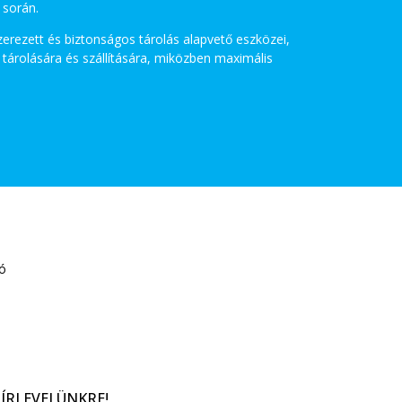
 során.
erezett és biztonságos tárolás alapvető eszközei,
tárolására és szállítására, miközben maximális
tó
ÍRLEVELÜNKRE!