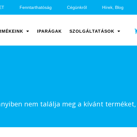
ET
Fenntarthatóság
Cégünkről
Hírek, Blog
RMÉKEINK
IPARÁGAK
SZOLGÁLTATÁSOK
yiben nem találja meg a kívánt terméket, v