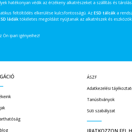
lyek hatékonyan védik az érzékeny alkatrészeket a szállítás és tárolás
tatikus feltöltődés elkerülése kulcsfontosságú. Az
ESD tálcák
a rendsz
ESD ládák
tökéletes megoldást nyújtanak az alkatrészek és eszközök 
 Ön ipari igényeihez!
IGÁCIÓ
ÁSZF
Adatkezelési tájékozta
keink
Tanúsítványok
gak
Süti szabályzat
arthatóság
/blog
IRATKOZZON FEL H