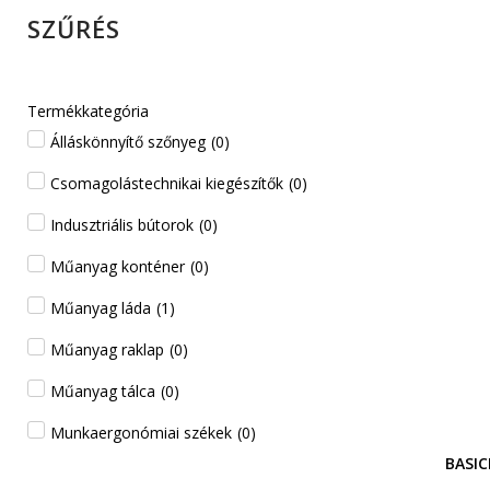
SZŰRÉS
Termékkategória
Álláskönnyítő szőnyeg
(
0
)
Csomagolástechnikai kiegészítők
(
0
)
Indusztriális bútorok
(
0
)
Műanyag konténer
(
0
)
Műanyag láda
(
1
)
Műanyag raklap
(
0
)
Műanyag tálca
(
0
)
Munkaergonómiai székek
(
0
)
BASIC