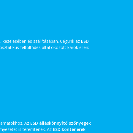
, kezelésében és szállításában. Cégünk az
ESD
sztatikus feltöltődés által okozott károk ellen:
lyamatokhoz. Az
ESD álláskönnyítő szőnyegek
rnyezetet is teremtenek. Az
ESD konténerek