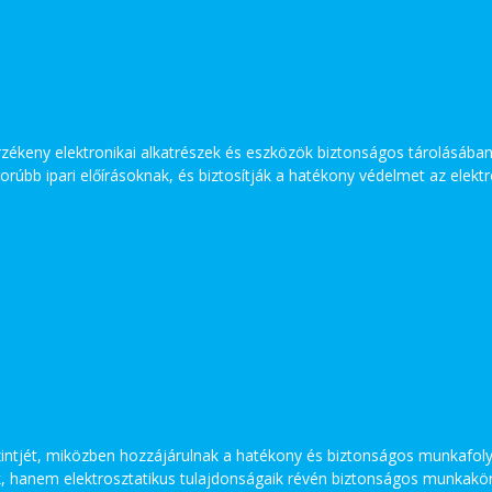
zékeny elektronikai alkatrészek és eszközök biztonságos tárolásában
rúbb ipari előírásoknak, és biztosítják a hatékony védelmet az elektro
szintjét, miközben hozzájárulnak a hatékony és biztonságos munkafo
, hanem elektrosztatikus tulajdonságaik révén biztonságos munkakö