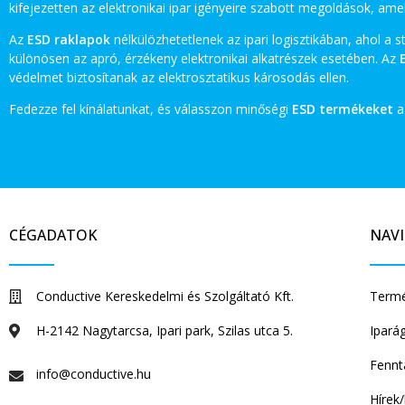
kifejezetten az elektronikai ipar igényeire szabott megoldások, ame
Az
ESD raklapok
nélkülözhetetlenek az ipari logisztikában, ahol a s
különösen az apró, érzékeny elektronikai alkatrészek esetében. Az
védelmet biztosítanak az elektrosztatikus károsodás ellen.
Fedezze fel kínálatunkat, és válasszon minőségi
ESD termékeket
az
CÉGADATOK
NAV
Conductive Kereskedelmi és Szolgáltató Kft.
Termé
H-2142 Nagytarcsa, Ipari park, Szilas utca 5.
Ipará
Fennt
info@conductive.hu
Hírek