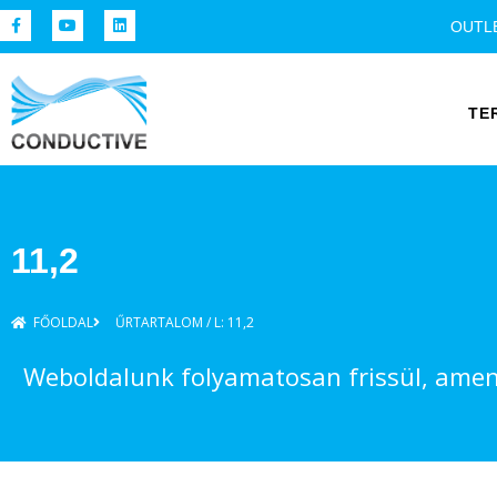
OUTL
TE
11,2
FŐOLDAL
ŰRTARTALOM / L: 11,2
Weboldalunk folyamatosan frissül, amenn