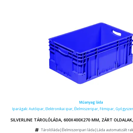
Műanyag láda
Iparágak:
Autóipar
,
Elektronikai ipar
,
Élelmiszeripar
,
Fémipar
,
Gyógyszer
SILVERLINE TÁROLÓLÁDA, 600X400X270 MM, ZÁRT OLDALAK,
Tárolóláda|Élelmiszeripari láda|Láda automatizált ra