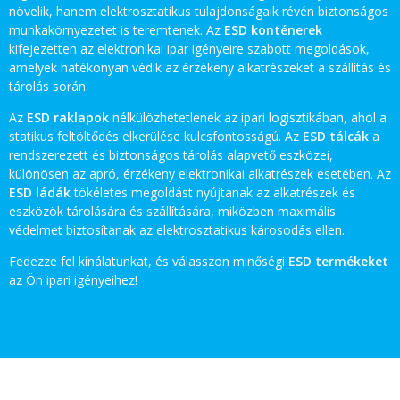
növelik, hanem elektrosztatikus tulajdonságaik révén biztonságos
munkakörnyezetet is teremtenek. Az
ESD konténerek
kifejezetten az elektronikai ipar igényeire szabott megoldások,
amelyek hatékonyan védik az érzékeny alkatrészeket a szállítás és
tárolás során.
Az
ESD raklapok
nélkülözhetetlenek az ipari logisztikában, ahol a
statikus feltöltődés elkerülése kulcsfontosságú. Az
ESD tálcák
a
rendszerezett és biztonságos tárolás alapvető eszközei,
különösen az apró, érzékeny elektronikai alkatrészek esetében. Az
ESD ládák
tökéletes megoldást nyújtanak az alkatrészek és
eszközök tárolására és szállítására, miközben maximális
védelmet biztosítanak az elektrosztatikus károsodás ellen.
Fedezze fel kínálatunkat, és válasszon minőségi
ESD termékeket
az Ön ipari igényeihez!