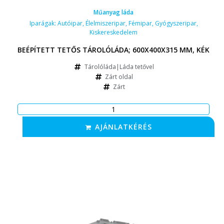
Műanyag láda
Iparágak:
Autóipar
,
Élelmiszeripar
,
Fémipar
,
Gyógyszeripar
,
Kiskereskedelem
BEÉPÍTETT TETŐS TÁROLÓLÁDA; 600X400X315 MM, KÉK
Tárolóláda|Láda tetővel
Zárt oldal
Zárt
AJÁNLATKÉRÉS