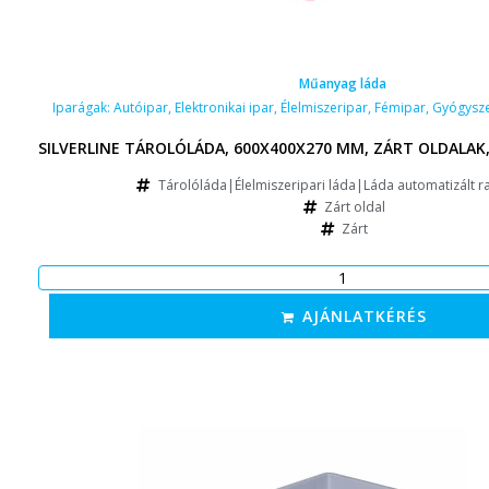
Műanyag láda
Iparágak:
Autóipar
,
Elektronikai ipar
,
Élelmiszeripar
,
Fémipar
,
Gyógysze
SILVERLINE TÁROLÓLÁDA, 600X400X270 MM, ZÁRT OLDALAK,
Tárolóláda|Élelmiszeripari láda|Láda automatizált r
Zárt oldal
Zárt
AJÁNLATKÉRÉS