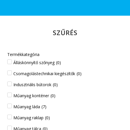
SZŰRÉS
Termékkategória
Álláskönnyítő szőnyeg
(
0
)
Csomagolástechnikai kiegészítők
(
0
)
Indusztriális bútorok
(
0
)
Műanyag konténer
(
0
)
Műanyag láda
(
7
)
Műanyag raklap
(
0
)
Műanyag tálca
(
0
)