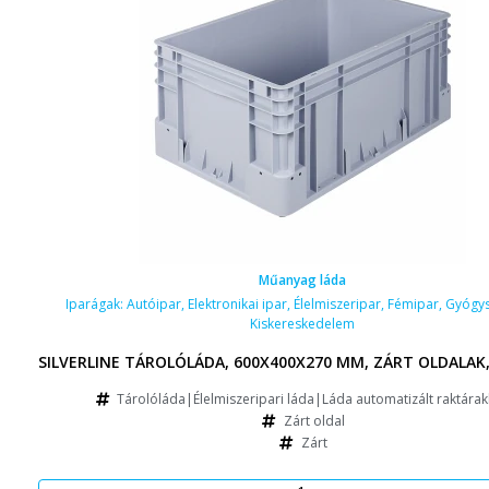
Műanyag láda
Iparágak:
Autóipar
,
Elektronikai ipar
,
Élelmiszeripar
,
Fémipar
,
Gyógys
Kiskereskedelem
SILVERLINE TÁROLÓLÁDA, 600X400X270 MM, ZÁRT OLDALAK,
Tárolóláda|Élelmiszeripari láda|Láda automatizált raktára
Zárt oldal
Zárt