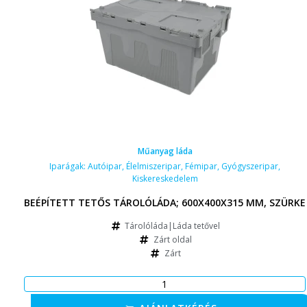
Műanyag láda
Iparágak:
Autóipar
,
Élelmiszeripar
,
Fémipar
,
Gyógyszeripar
,
Kiskereskedelem
BEÉPÍTETT TETŐS TÁROLÓLÁDA; 600X400X315 MM, SZÜRKE
Tárolóláda|Láda tetővel
Zárt oldal
Zárt