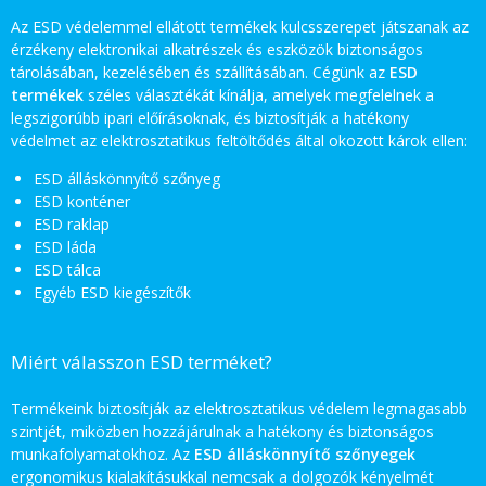
Az ESD védelemmel ellátott termékek kulcsszerepet játszanak az
érzékeny elektronikai alkatrészek és eszközök biztonságos
tárolásában, kezelésében és szállításában. Cégünk az
ESD
termékek
széles választékát kínálja, amelyek megfelelnek a
legszigorúbb ipari előírásoknak, és biztosítják a hatékony
védelmet az elektrosztatikus feltöltődés által okozott károk ellen:
ESD álláskönnyítő szőnyeg
ESD konténer
ESD raklap
ESD láda
ESD tálca
Egyéb ESD kiegészítők
Miért válasszon ESD terméket?
Termékeink biztosítják az elektrosztatikus védelem legmagasabb
szintjét, miközben hozzájárulnak a hatékony és biztonságos
munkafolyamatokhoz. Az
ESD álláskönnyítő szőnyegek
ergonomikus kialakításukkal nemcsak a dolgozók kényelmét