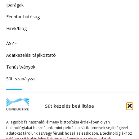
Iparágak
Fenntarthatóság
Hírek/blog
ÁSZF
Adatkezelési tájékoztató
Tanúsítványok
Süti szabályzat
IRATKOZZON FEL HÍRLEVELÜNKRE!
Sütikezelés beállítása
A legjobb felhasználói élmény biztosítása érdekében olyan
technológiákat használunk, mint például a sütik, amelyek segítségével
adatokat tárolunk és/vagy férünk hozzá az eszközön. E technológiákhoz
való hozzájárulás lehetővé teszi számunkra az olyan adatok