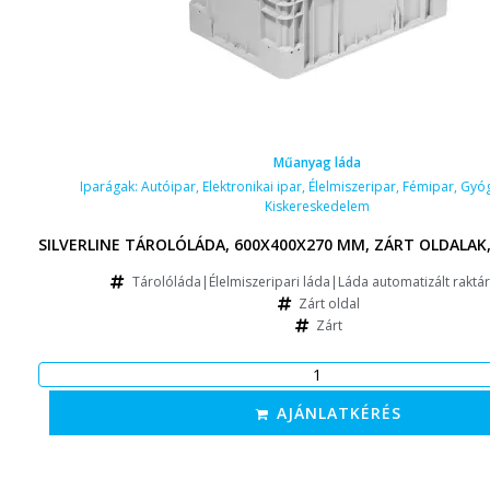
Műanyag láda
Iparágak:
Autóipar
,
Elektronikai ipar
,
Élelmiszeripar
,
Fémipar
,
Gyóg
Kiskereskedelem
SILVERLINE TÁROLÓLÁDA, 600X400X270 MM, ZÁRT OLDALAK
Tárolóláda|Élelmiszeripari láda|Láda automatizált raktá
Zárt oldal
Zárt
AJÁNLATKÉRÉS