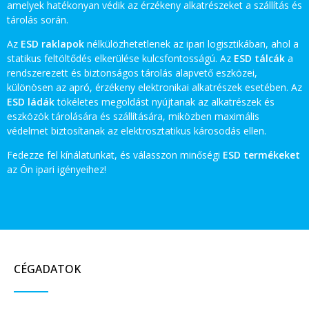
amelyek hatékonyan védik az érzékeny alkatrészeket a szállítás és
tárolás során.
Az
ESD raklapok
nélkülözhetetlenek az ipari logisztikában, ahol a
statikus feltöltődés elkerülése kulcsfontosságú. Az
ESD tálcák
a
rendszerezett és biztonságos tárolás alapvető eszközei,
különösen az apró, érzékeny elektronikai alkatrészek esetében. Az
ESD ládák
tökéletes megoldást nyújtanak az alkatrészek és
eszközök tárolására és szállítására, miközben maximális
védelmet biztosítanak az elektrosztatikus károsodás ellen.
Fedezze fel kínálatunkat, és válasszon minőségi
ESD termékeket
az Ön ipari igényeihez!
CÉGADATOK