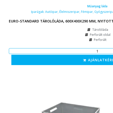
Műanyag láda
Iparágak:
Autóipar
,
Élelmiszeripar
,
Fémipar
,
Gyógyszerip
EURO-STANDARD TÁROLÓLÁDA, 600X400X290 MM, NYITOTT F
Tárolóláda
Perforált oldal
Perforált
AJÁNLATKÉR