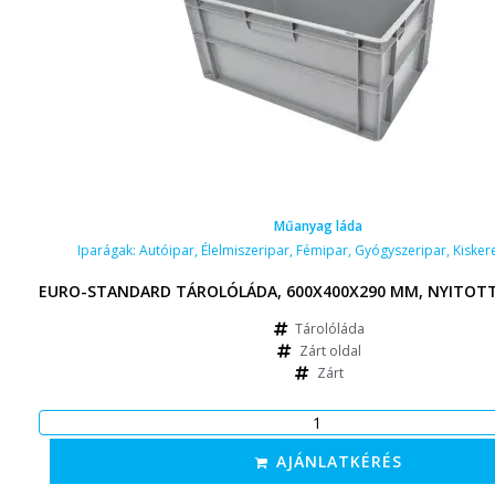
Műanyag láda
Iparágak:
Autóipar
,
Élelmiszeripar
,
Fémipar
,
Gyógyszeripar
,
Kisker
EURO-STANDARD TÁROLÓLÁDA, 600X400X290 MM, NYITOTT
Tárolóláda
Zárt oldal
Zárt
AJÁNLATKÉRÉS