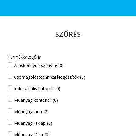
SZŰRÉS
Termékkategória
Álláskönnyítő szőnyeg
(
0
)
Csomagolástechnikai kiegészítők
(
0
)
Indusztriális bútorok
(
0
)
Műanyag konténer
(
0
)
Műanyag láda
(
2
)
Műanyag raklap
(
0
)
Műanyag tálca
(
0
)