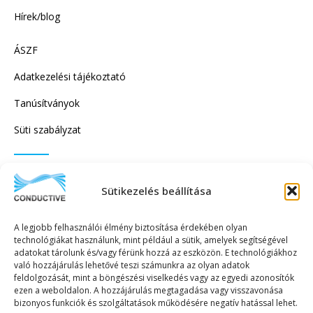
Hírek/blog
ÁSZF
Adatkezelési tájékoztató
Tanúsítványok
Süti szabályzat
IRATKOZZON FEL HÍRLEVELÜNKRE!
Sütikezelés beállítása
A legjobb felhasználói élmény biztosítása érdekében olyan
technológiákat használunk, mint például a sütik, amelyek segítségével
adatokat tárolunk és/vagy férünk hozzá az eszközön. E technológiákhoz
való hozzájárulás lehetővé teszi számunkra az olyan adatok
KÜLDÉS
feldolgozását, mint a böngészési viselkedés vagy az egyedi azonosítók
ezen a weboldalon. A hozzájárulás megtagadása vagy visszavonása
bizonyos funkciók és szolgáltatások működésére negatív hatással lehet.