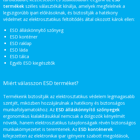
termékek
széles választékát kínálja, amelyek megfelelnek a
legszigorúbb ipari előírásoknak, és biztosítják a hatékony
védelmet az elektrosztatikus feltöltődés által okozott károk ellen:
ESD álláskönnyítő szőnyeg
ESD konténer
ESD raklap
ESD láda
ESD tálca
Egyéb ESD kiegészítők
Miért válasszon ESD terméket?
Termékeink biztosítják az elektrosztatikus védelem legmagasabb
szintjét, miközben hozzájárulnak a hatékony és biztonságos
munkafolyamatokhoz. Az
ESD álláskönnyítő szőnyegek
ergonomikus kialakításukkal nemcsak a dolgozók kényelmét
növelik, hanem elektrosztatikus tulajdonságaik révén biztonságos
munkakörnyezetet is teremtenek. Az
ESD konténerek
kifejezetten az elektronikai ipar igényeire szabott megoldások,