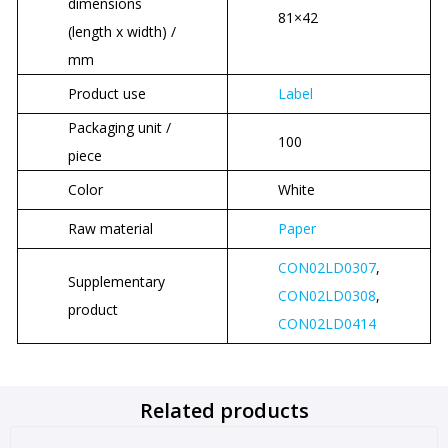
dimensions
81×42
(length x width) /
mm
Product use
Label
Packaging unit /
100
piece
Color
White
Raw material
Paper
CON02LD0307
,
Supplementary
CON02LD0308
,
product
CON02LD0414
Related products