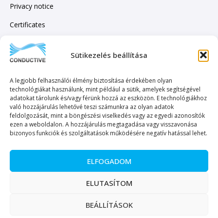
Privacy notice
Certificates
Sütikezelés beállítása
SUBSCRIBE TO OUR NEWSLETTER!
A legjobb felhasználói élmény biztosítása érdekében olyan
technológiákat használunk, mint például a sütik, amelyek segítségével
adatokat tárolunk és/vagy férünk hozzá az eszközön. E technológiákhoz
való hozzájárulás lehetővé teszi számunkra az olyan adatok
feldolgozását, mint a böngészési viselkedés vagy az egyedi azonosítók
ezen a weboldalon. A hozzájárulás megtagadása vagy visszavonása
SEND TO
bizonyos funkciók és szolgáltatások működésére negatív hatással lehet.
ELFOGADOM
ELUTASÍTOM
Copyright © 2023. All rights reserved. – Conductive Trade and Service Ltd.
BEÁLLÍTÁSOK
Magyar
(
Hungarian
)
English