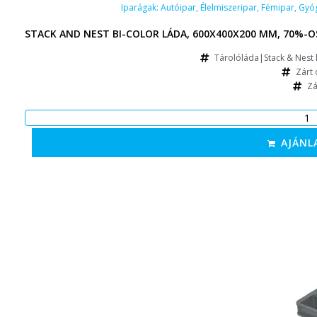
Iparágak:
Autóipar
,
Élelmiszeripar
,
Fémipar
,
Gyóg
STACK AND NEST BI-COLOR LÁDA, 600X400X200 MM, 70%-OS
Tárolóláda|Stack & Nest 
Zárt 
Zá
AJÁNL