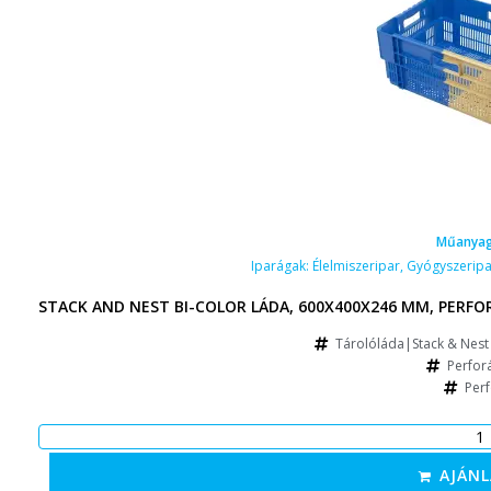
Műanyag
Iparágak:
Élelmiszeripar
,
Gyógyszeripa
STACK AND NEST BI-COLOR LÁDA, 600X400X246 MM, PERFOR
Tárolóláda|Stack & Nest 
Perforá
Perf
AJÁNL