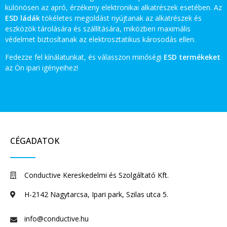
különösen az apró, érzékeny elektronikai alkatrészek esetében. Az
ESD ládák
tökéletes megoldást nyújtanak az alkatrészek és
eszközök tárolására és szállítására, miközben maximális
védelmet biztosítanak az elektrosztatikus károsodás ellen.
Fedezze fel kínálatunkat, és válasszon minőségi
ESD termékeket
az Ön ipari igényeihez!
CÉGADATOK
Conductive Kereskedelmi és Szolgáltató Kft.
H-2142 Nagytarcsa, Ipari park, Szilas utca 5.
info@conductive.hu