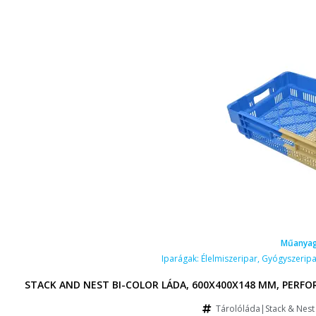
Műanyag
Iparágak:
Élelmiszeripar
,
Gyógyszeripa
STACK AND NEST BI-COLOR LÁDA, 600X400X148 MM, PERFOR
Tárolóláda|Stack & Nest 