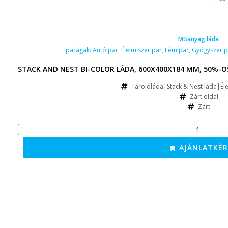
Műanyag láda
Iparágak:
Autóipar
,
Élelmiszeripar
,
Fémipar
,
Gyógyszerip
STACK AND NEST BI-COLOR LÁDA, 600X400X184 MM, 50%-O
Tárolóláda|Stack & Nest láda|Éle
Zárt oldal
Zárt
AJÁNLATKÉR