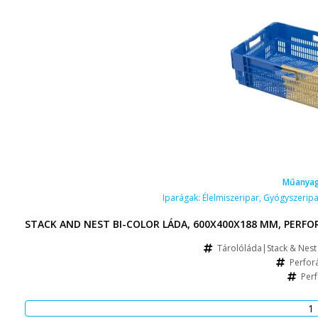
Műanyag
Iparágak:
Élelmiszeripar
,
Gyógyszeripa
STACK AND NEST BI-COLOR LÁDA, 600X400X188 MM, PERFOR
Tárolóláda|Stack & Nest 
Perforá
Perf