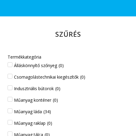
SZŰRÉS
Termékkategória
Álláskönnyítő szőnyeg
(
0
)
Csomagolástechnikai kiegészítők
(
0
)
Indusztriális bútorok
(
0
)
Műanyag konténer
(
0
)
Műanyag láda
(
34
)
Műanyag raklap
(
0
)
Műanyag tálca
(
0
)