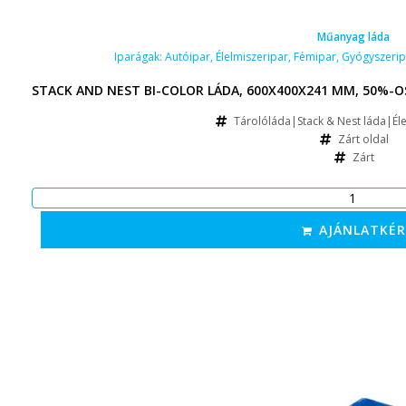
Műanyag láda
Iparágak:
Autóipar
,
Élelmiszeripar
,
Fémipar
,
Gyógyszerip
STACK AND NEST BI-COLOR LÁDA, 600X400X241 MM, 50%-O
Tárolóláda|Stack & Nest láda|Éle
Zárt oldal
Zárt
AJÁNLATKÉR