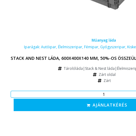
Műanyag láda
Iparágak:
Autóipar
,
Élelmiszeripar
,
Fémipar
,
Gyógyszeripar
,
Kisk
STACK AND NEST LÁDA, 600X400X140 MM, 50%-OS ÖSSZEÜL
Tárolóláda|Stack & Nest láda|Élelmiszeri
Zárt oldal
Zárt
AJÁNLATKÉRÉS