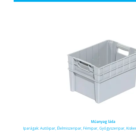
Műanyag láda
Iparágak:
Autóipar
,
Élelmiszeripar
,
Fémipar
,
Gyógyszeripar
,
Kiske