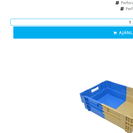
Perforá
Perf
AJÁNL