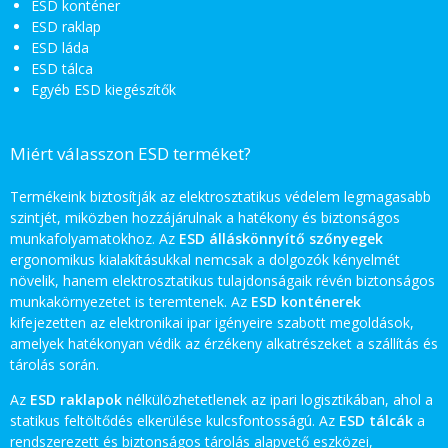
ESD konténer
ESD raklap
ESD láda
ESD tálca
Egyéb ESD kiegészítők
Miért válasszon ESD terméket?
Termékeink biztosítják az elektrosztatikus védelem legmagasabb
szintjét, miközben hozzájárulnak a hatékony és biztonságos
munkafolyamatokhoz. Az
ESD álláskönnyítő szőnyegek
ergonomikus kialakításukkal nemcsak a dolgozók kényelmét
növelik, hanem elektrosztatikus tulajdonságaik révén biztonságos
munkakörnyezetet is teremtenek. Az
ESD konténerek
kifejezetten az elektronikai ipar igényeire szabott megoldások,
amelyek hatékonyan védik az érzékeny alkatrészeket a szállítás és
tárolás során.
Az
ESD raklapok
nélkülözhetetlenek az ipari logisztikában, ahol a
statikus feltöltődés elkerülése kulcsfontosságú. Az
ESD tálcák
a
rendszerezett és biztonságos tárolás alapvető eszközei,