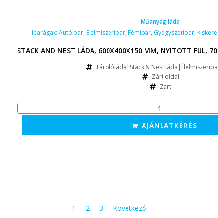
Műanyag láda
Iparágak:
Autóipar
,
Élelmiszeripar
,
Fémipar
,
Gyógyszeripar
,
Kisker
STACK AND NEST LÁDA, 600X400X150 MM, NYITOTT FÜL, 70
Tárolóláda|Stack & Nest láda|Élelmiszeripar
Zárt oldal
Zárt
AJÁNLATKÉRÉS
1
2
3
Következő