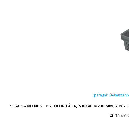
Iparágak:
Élelmiszeri
STACK AND NEST BI-COLOR LÁDA, 600X400X200 MM, 70%-OS
Tárolólá