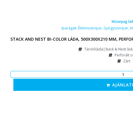
Műanyag lá
Iparágak:
Élelmiszeripar
,
Gyógyszeripar
,
K
STACK AND NEST BI-COLOR LÁDA, 500X300X210 MM, PERFO
Tárolóláda|Stack & Nest láda
Perforált o
Zárt
AJÁNLAT