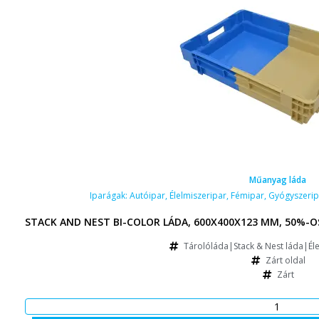
Műanyag láda
Iparágak:
Autóipar
,
Élelmiszeripar
,
Fémipar
,
Gyógyszerip
STACK AND NEST BI-COLOR LÁDA, 600X400X123 MM, 50%-O
Tárolóláda|Stack & Nest láda|Éle
Zárt oldal
Zárt