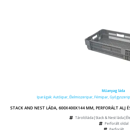
Műanyag láda
Iparágak:
Autóipar
,
Élelmiszeripar
,
Fémipar
,
Gyógyszeri
STACK AND NEST LÁDA, 600X400X144 MM, PERFORÁLT ALJ É
Tárolóláda|Stack & Nest láda|Éle
Perforált oldal
Perforált