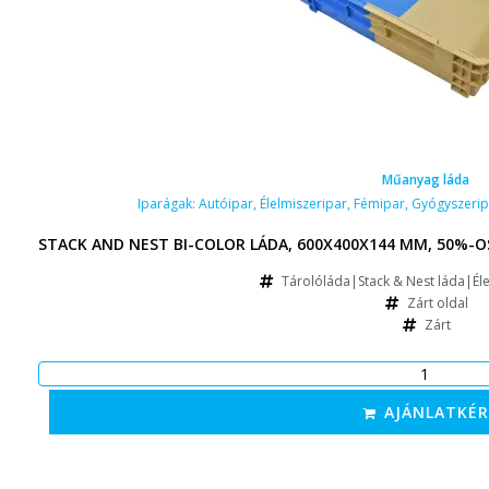
Műanyag láda
Iparágak:
Autóipar
,
Élelmiszeripar
,
Fémipar
,
Gyógyszerip
STACK AND NEST BI-COLOR LÁDA, 600X400X144 MM, 50%-O
Tárolóláda|Stack & Nest láda|Éle
Zárt oldal
Zárt
AJÁNLATKÉR