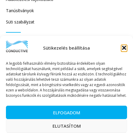
Tanúsítványok
Süti szabályzat
IRATKOZZON FEL HÍRLEVELÜNKRE!
Sütikezelés beállítása
A legjobb felhasználói élmény biztosítása érdekében olyan
technológiákat használunk, mint például a sütik, amelyek segítségével
adatokat tárolunk és/vagy férünk hozzá az eszközön. E technológiákhoz
való hozzájárulás lehetővé teszi számunkra az olyan adatok
KÜLDÉS
feldolgozását, mint a böngészési viselkedés vagy az egyedi azonosítók
ezen a weboldalon. A hozzájárulás megtagadása vagy visszavonása
bizonyos funkciók és szolgáltatások működésére negatív hatással lehet.
ELFOGADOM
Copyright © 2023. Minden jog fenntartva. – Conductive Kereskedelmi és
ELUTASÍTOM
Szolgáltató Kft.