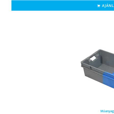
AJÁNL
Műanyag 