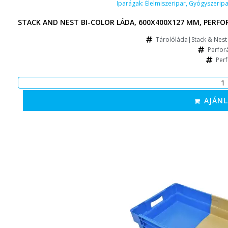
Iparágak:
Élelmiszeripar
,
Gyógyszeripa
STACK AND NEST BI-COLOR LÁDA, 600X400X127 MM, PERFOR
Tárolóláda|Stack & Nest 
Perforá
Perf
AJÁNL