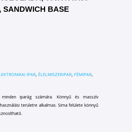
, SANDWICH BASE
LEKTRONIKAI IPAR
,
ÉLELMISZERIPAR
,
FÉMIPAR
,
a minden iparág számára. Könnyű és masszív
sználási területre alkalmas. Sima felülete könnyű
sznosítható.