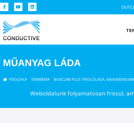
OUTL
TE
MŰANYAG LÁDA
FŐOLDAL
TERMÉKEK
BASICLINE PLUS TÁROLÓLÁDA, 600X400X80 MM
Weboldalunk folyamatosan frissül, ame