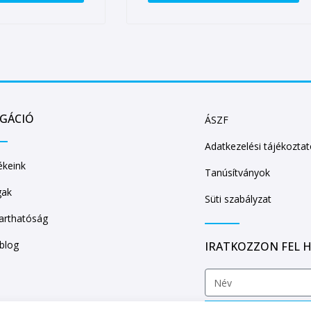
IGÁCIÓ
ÁSZF
Adatkezelési tájékozta
keink
Tanúsítványok
gak
Süti szabályzat
arthatóság
/blog
IRATKOZZON FEL H