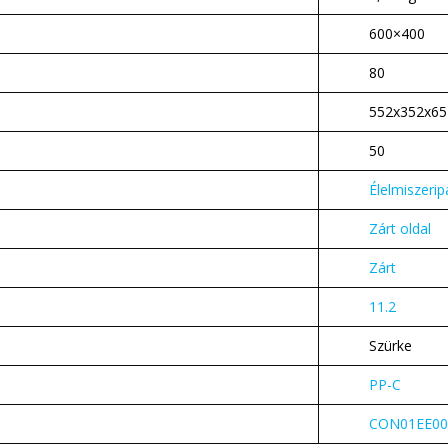
600×400
80
552x352x65
50
Élelmiszerip
Zárt oldal
Zárt
11.2
Szürke
PP-C
CON01EE00