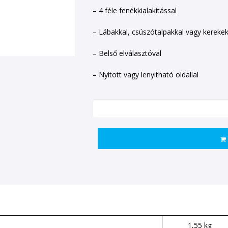
– 4 féle fenékkialakítással
– Lábakkal, csúszótalpakkal vagy kerekek
– Belső elválasztóval
– Nyitott vagy lenyitható oldallal
1,55 kg