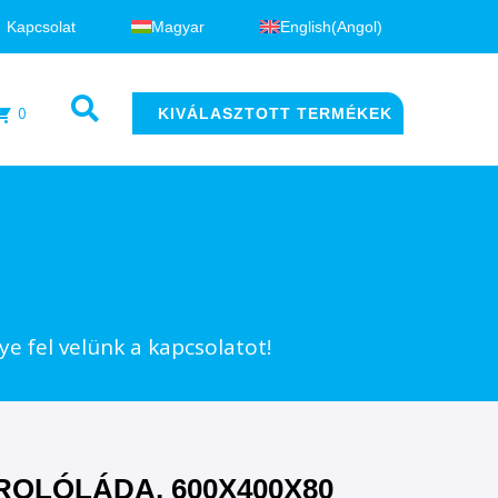
Kapcsolat
Magyar
English
(
Angol
)
0
KIVÁLASZTOTT TERMÉKEK
e fel velünk a kapcsolatot!
ROLÓLÁDA, 600X400X80