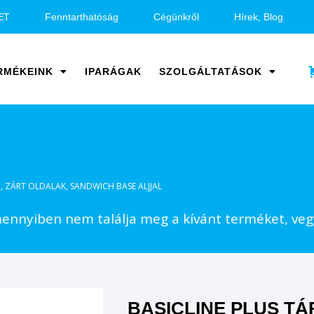
ET
Fenntarthatóság
Cégünkről
Hírek, Blog
RMÉKEINK
IPARÁGAK
SZOLGÁLTATÁSOK
, ZÁRT OLDALAK, SANDWICH BASE ALJJAL
nnyiben nem találja meg a kívánt terméket, vegy
BASICLINE PLUS TÁ