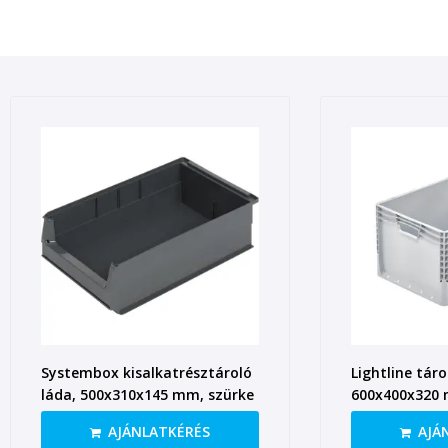
Systembox kisalkatrésztároló
Lightline táro
láda, 500x310x145 mm, szürke
600x400x320 
zárt fül
AJÁNLATKÉRÉS
AJÁ