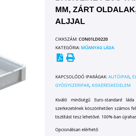
MM, ZÁRT OLDALAK
ALJJAL
CIKKSZÁM:
CON01LD0220
KATEGÓRIA:
MŰANYAG LÁDA
KAPCSOLÓDÓ IPARÁGAK:
AUTÓIPAR
,
E
GYÓGYSZERIPAR
,
KISKERESKEDELEM
Kiváló minőségű Euro-standard lád
szerkezetének köszönhetően számos felha
tisztítást tesz lehetővé. 100%-ban újraha
Opcionálisan elérhető: