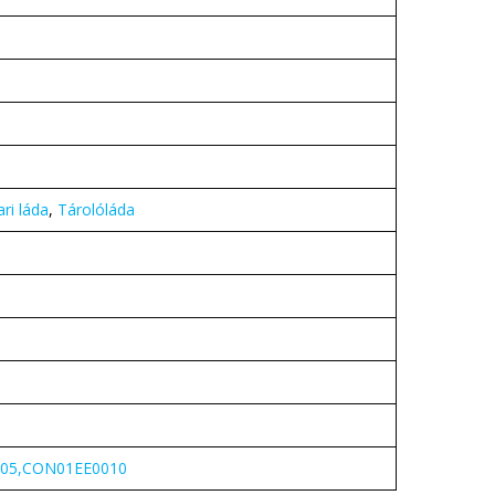
ari láda
,
Tárolóláda
05,CON01EE0010