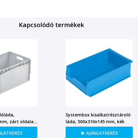
Kapcsolódó termékek
lóláda,
Systembox kisalkatrésztároló
mm, zárt oldalak,
láda, 500x310x145 mm, kék
NLATKÉRÉS
AJÁNLATKÉRÉS