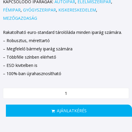
KAPCSOLÓDÓ IPARÁGAK:
AUTÓIPAR
,
ÉLELMISZERIPAR
,
FÉMIPAR
,
GYÓGYSZERIPAR
,
KISKERESKEDELEM
,
MEZŐGAZDASÁG
Rakatolható euro-standard tárolóláda minden iparág számára.
– Robusztus, mérettartó
– Megfelelő bármely iparág számára
– Többféle színben elérhető
– ESD kivitelben is
– 100%-ban újrahasznosítható
AJÁNLATKÉRÉS