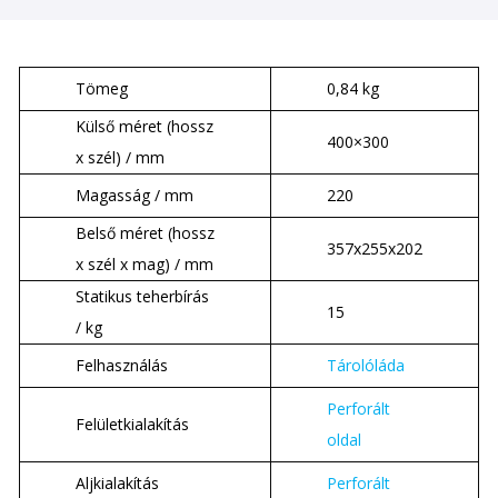
Tömeg
0,84 kg
Külső méret (hossz
400×300
x szél) / mm
Magasság / mm
220
Belső méret (hossz
357x255x202
x szél x mag) / mm
Statikus teherbírás
15
/ kg
Felhasználás
Tárolóláda
Perforált
Felületkialakítás
oldal
Aljkialakítás
Perforált