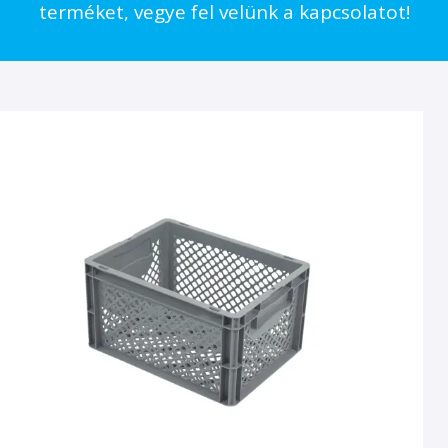
terméket, vegye fel velünk a kapcsolatot!