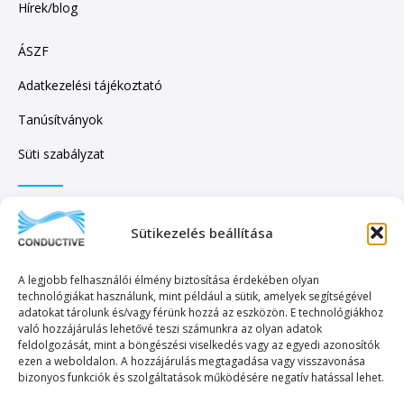
Hírek/blog
ÁSZF
Adatkezelési tájékoztató
Tanúsítványok
Süti szabályzat
IRATKOZZON FEL HÍRLEVELÜNKRE!
Sütikezelés beállítása
A legjobb felhasználói élmény biztosítása érdekében olyan
technológiákat használunk, mint például a sütik, amelyek segítségével
adatokat tárolunk és/vagy férünk hozzá az eszközön. E technológiákhoz
való hozzájárulás lehetővé teszi számunkra az olyan adatok
KÜLDÉS
feldolgozását, mint a böngészési viselkedés vagy az egyedi azonosítók
ezen a weboldalon. A hozzájárulás megtagadása vagy visszavonása
bizonyos funkciók és szolgáltatások működésére negatív hatással lehet.