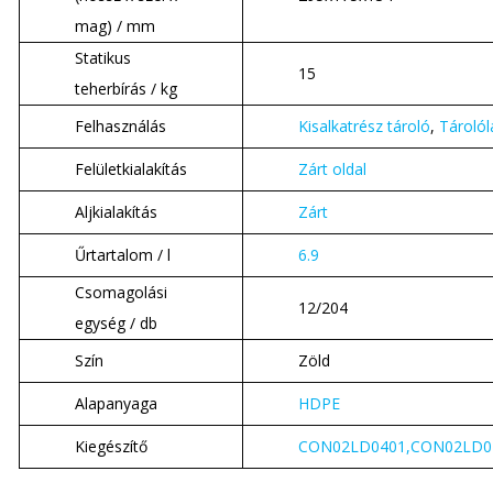
mag) / mm
Statikus
15
teherbírás / kg
Felhasználás
Kisalkatrész tároló
,
Tárolól
Felületkialakítás
Zárt oldal
Aljkialakítás
Zárt
Űrtartalom / l
6.9
Csomagolási
12/204
egység / db
Szín
Zöld
Alapanyaga
HDPE
Kiegészítő
CON02LD0401,CON02LD0