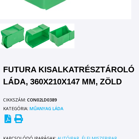
FUTURA KISALKATRÉSZTÁROLÓ
LÁDA, 360X210X147 MM, ZÖLD
CIKKSZÁM:
CON02LD0389
KATEGÓRIA:
MŰANYAG LÁDA
KAPCSOLÓDÓ IPARÁGAK:
AUTÓIPAR
,
ÉLELMISZERIPAR
,