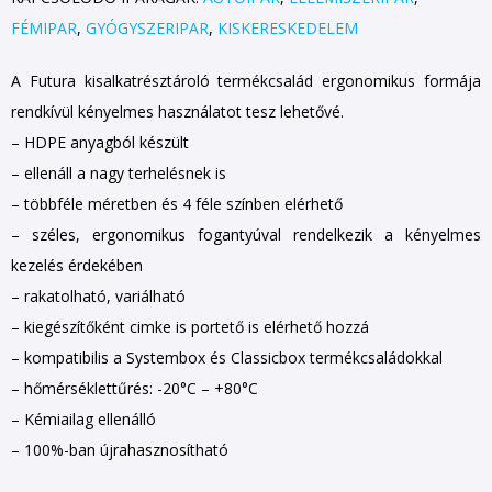
FÉMIPAR
,
GYÓGYSZERIPAR
,
KISKERESKEDELEM
A Futura kisalkatrésztároló termékcsalád ergonomikus formája
rendkívül kényelmes használatot tesz lehetővé.
– HDPE anyagból készült
– ellenáll a nagy terhelésnek is
– többféle méretben és 4 féle színben elérhető
– széles, ergonomikus fogantyúval rendelkezik a kényelmes
kezelés érdekében
– rakatolható, variálható
– kiegészítőként cimke is portető is elérhető hozzá
– kompatibilis a Systembox és Classicbox termékcsaládokkal
– hőmérséklettűrés: -20°C – +80°C
– Kémiailag ellenálló
– 100%-ban újrahasznosítható