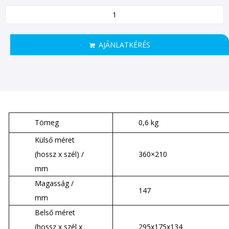
AJÁNLATKÉRÉS
Tömeg
0,6 kg
Külső méret
(hossz x szél) /
360×210
mm
Magasság /
147
mm
Belső méret
(hossz x szél x
295x175x134