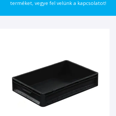
terméket, vegye fel velünk a kapcsolatot!