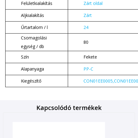
Felületkialakítás
Zárt oldal
Aljkialakítás
Zárt
Űrtartalom / l
24
Csomagolási
80
egység / db
Szín
Fekete
Alapanyaga
PP-C
Kiegészítő
CON01EE0005,CON01EE0
Kapcsolódó termékek