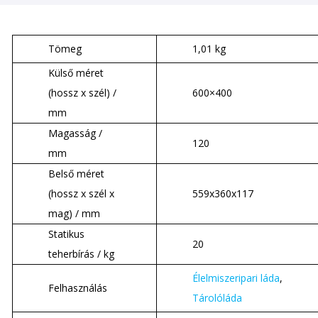
Tömeg
1,01 kg
Külső méret
(hossz x szél) /
600×400
mm
Magasság /
120
mm
Belső méret
(hossz x szél x
559x360x117
mag) / mm
Statikus
20
teherbírás / kg
Élelmiszeripari láda
,
Felhasználás
Tárolóláda