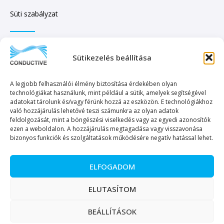
Süti szabályzat
IRATKOZZON FEL HÍRLEVELÜNKRE!
Sütikezelés beállítása
A legjobb felhasználói élmény biztosítása érdekében olyan
technológiákat használunk, mint például a sütik, amelyek segítségével
adatokat tárolunk és/vagy férünk hozzá az eszközön. E technológiákhoz
való hozzájárulás lehetővé teszi számunkra az olyan adatok
KÜLDÉS
feldolgozását, mint a böngészési viselkedés vagy az egyedi azonosítók
ezen a weboldalon. A hozzájárulás megtagadása vagy visszavonása
bizonyos funkciók és szolgáltatások működésére negatív hatással lehet.
ELFOGADOM
Copyright © 2023. Minden jog fenntartva. – Conductive Kereskedelmi és
ELUTASÍTOM
Szolgáltató Kft.
BEÁLLÍTÁSOK
Magyar
English
(
Angol
)