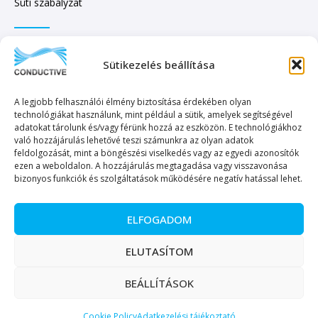
Süti szabályzat
IRATKOZZON FEL HÍRLEVELÜNKRE!
Sütikezelés beállítása
A legjobb felhasználói élmény biztosítása érdekében olyan
technológiákat használunk, mint például a sütik, amelyek segítségével
adatokat tárolunk és/vagy férünk hozzá az eszközön. E technológiákhoz
való hozzájárulás lehetővé teszi számunkra az olyan adatok
KÜLDÉS
feldolgozását, mint a böngészési viselkedés vagy az egyedi azonosítók
ezen a weboldalon. A hozzájárulás megtagadása vagy visszavonása
bizonyos funkciók és szolgáltatások működésére negatív hatással lehet.
ELFOGADOM
Copyright © 2023. Minden jog fenntartva. – Conductive Kereskedelmi és
ELUTASÍTOM
Szolgáltató Kft.
BEÁLLÍTÁSOK
Magyar
English
(
Angol
)
Cookie Policy
Adatkezelési tájékoztató