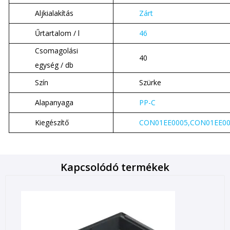
Aljkialakítás
Zárt
Űrtartalom / l
46
Csomagolási
40
egység / db
Szín
Szürke
Alapanyaga
PP-C
Kiegészítő
CON01EE0005,CON01EE0
Kapcsolódó termékek