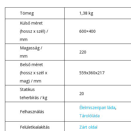
Tömeg
1,38 kg
Külső méret
(hossz x szél) /
600×400
mm
Magasság /
220
mm
Belső méret
(hossz x szél x
559x360x217
mag) / mm
Statikus
20
teherbírás / kg
Élelmiszeripari láda
,
Felhasználás
Tárolóláda
Felületkialakítás
Zárt oldal