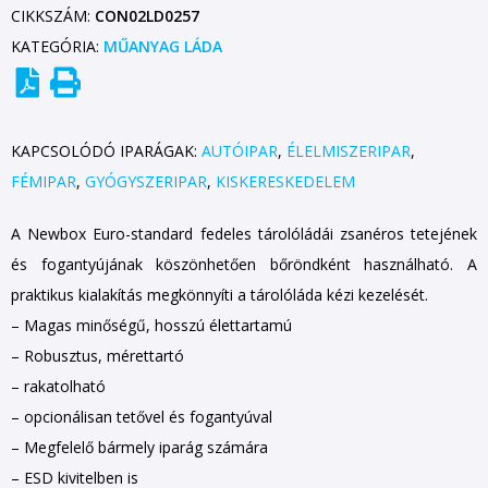
CIKKSZÁM:
CON02LD0257
KATEGÓRIA:
MŰANYAG LÁDA
KAPCSOLÓDÓ IPARÁGAK:
AUTÓIPAR
,
ÉLELMISZERIPAR
,
FÉMIPAR
,
GYÓGYSZERIPAR
,
KISKERESKEDELEM
A Newbox Euro-standard fedeles tárolóládái zsanéros tetejének
és fogantyújának köszönhetően bőröndként használható. A
praktikus kialakítás megkönnyíti a tárolóláda kézi kezelését.
– Magas minőségű, hosszú élettartamú
– Robusztus, mérettartó
– rakatolható
– opcionálisan tetővel és fogantyúval
– Megfelelő bármely iparág számára
– ESD kivitelben is