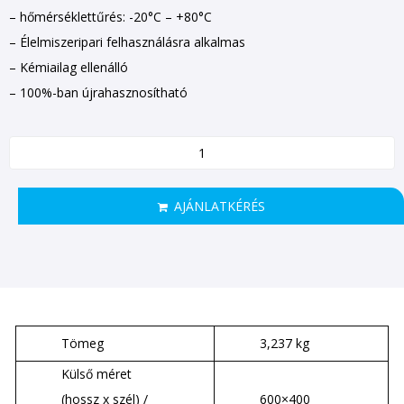
– hőmérséklettűrés: -20°C – +80°C
– Élelmiszeripari felhasználásra alkalmas
– Kémiailag ellenálló
– 100%-ban újrahasznosítható
AJÁNLATKÉRÉS
Tömeg
3,237 kg
Külső méret
(hossz x szél) /
600×400