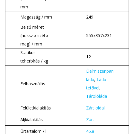
mm
Magasság / mm
249
Belső méret
(hossz x szél x
555x357x231
mag) / mm
Statikus
12
teherbírás / kg
Élelmiszeripari
láda
,
Láda
Felhasználás
tetővel
,
Tárolóláda
Felületkialakítás
Zárt oldal
Aljkialakítás
Zárt
Űrtartalom / l
45.8