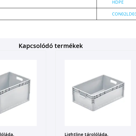
HDPE
CON02LD03
Kapcsolódó termékek
lóláda,
Lightline tárolóláda,