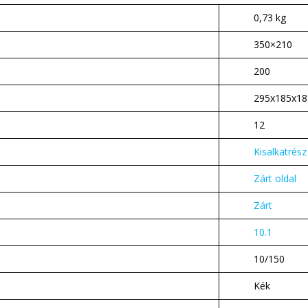
0,73 kg
350×210
200
295x185x18
12
Kisalkatrész
Zárt oldal
Zárt
10.1
10/150
Kék