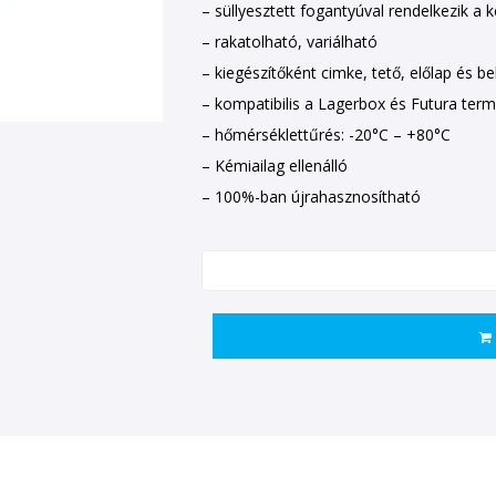
– süllyesztett fogantyúval rendelkezik a
– rakatolható, variálható
– kiegészítőként cimke, tető, előlap és be
– kompatibilis a Lagerbox és Futura ter
– hőmérséklettűrés: -20°C – +80°C
– Kémiailag ellenálló
– 100%-ban újrahasznosítható