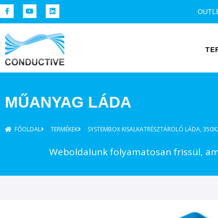
OUTL
TE
MŰANYAG LÁDA
FŐOLDAL
TERMÉKEK
SYSTEMBOX KISALKATRÉSZTÁROLÓ LÁDA, 350X
Weboldalunk folyamatosan frissül, ame