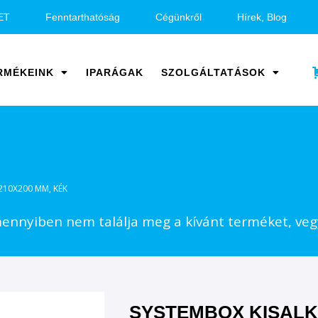
ET
Fenntarthatóság
Cégünkről
Hírek, Blog
RMÉKEINK
IPARÁGAK
SZOLGÁLTATÁSOK
210X200 MM, KÉK
nnyiben nem találja meg a kívánt terméket, vegy
SYSTEMBOX KISALK