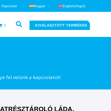
Kapcsolat
Magyar
English
(
Angol
)
0
KIVÁLASZTOTT TERMÉKEK
e fel velünk a kapcsolatot!
ATRÉSZTÁROLÓ LÁDA,