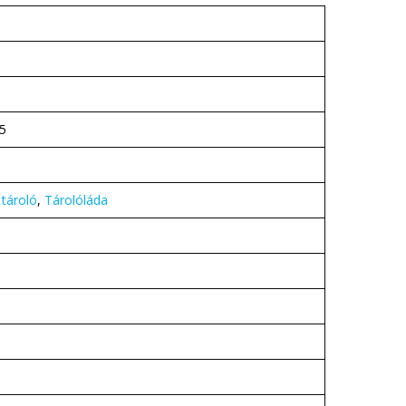
5
 tároló
,
Tárolóláda