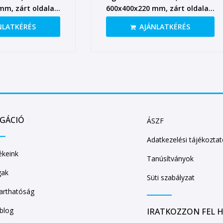
mm, zárt oldalak,
600x400x220 mm, zárt oldalak,
zárt fül
NLATKÉRÉS
AJÁNLATKÉRÉS
IGÁCIÓ
ÁSZF
Adatkezelési tájékozta
keink
Tanúsítványok
gak
Süti szabályzat
arthatóság
/blog
IRATKOZZON FEL H