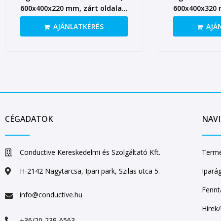
600x400x220 mm, zárt oldalak,
600x400x320 
nyitott fül
nyitott fül
AJÁNLATKÉRÉS
AJÁ
CÉGADATOK
NAV
Conductive Kereskedelmi és Szolgáltató Kft.
Termé
H-2142 Nagytarcsa, Ipari park, Szilas utca 5.
Ipará
Fennt
info@conductive.hu
Hírek
+36/20-239-6563