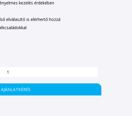
 kényelmes kezelés érdekében
lső elválasztó is elérhertő hozzá
mékcsaládokkal
AJÁNLATKÉRÉS