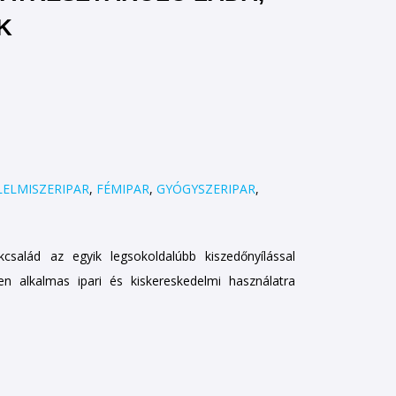
K
LELMISZERIPAR
,
FÉMIPAR
,
GYÓGYSZERIPAR
,
család az egyik legsokoldalúbb kiszedőnyílással
en alkalmas ipari és kiskereskedelmi használatra