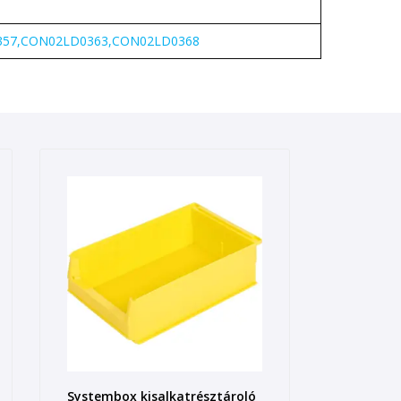
57,CON02LD0363,CON02LD0368
Systembox kisalkatrésztároló