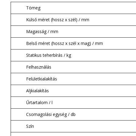
Tömeg
Külső méret (hossz x szél) / mm
Magasság / mm
Belső méret (hossz x szél x mag) / mm
Statikus teherbírás / kg
Felhasználás
Felületkialakítás
Aljkialakítás
Űrtartalom / l
Csomagolási egység / db
Szín