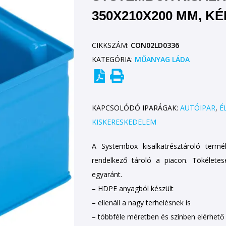
350X210X200 MM, KÉ
CIKKSZÁM:
CON02LD0336
KATEGÓRIA:
MŰANYAG LÁDA
KAPCSOLÓDÓ IPARÁGAK:
AUTÓIPAR
,
É
KISKERESKEDELEM
A Systembox kisalkatrésztároló termék
rendelkező tároló a piacon. Tökéletes
egyaránt.
– HDPE anyagból készült
– ellenáll a nagy terhelésnek is
– többféle méretben és színben elérhető