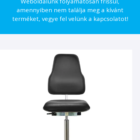
Weboldalunk folyamatosan frissül,
amennyiben nem találja meg a kívánt
terméket, vegye fel velünk a kapcsolatot!