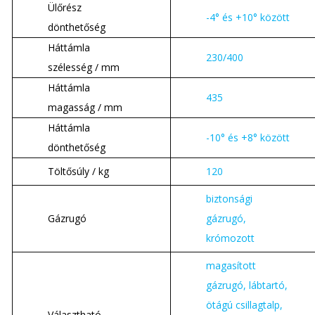
Ülőrész
-4° és +10° között
dönthetőség
Háttámla
230/400
szélesség / mm
Háttámla
435
magasság / mm
Háttámla
-10° és +8° között
dönthetőség
Töltősúly / kg
120
biztonsági
Gázrugó
gázrugó,
krómozott
magasított
gázrugó, lábtartó,
ötágú csillagtalp,
Választható