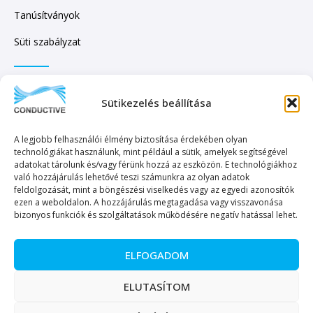
Tanúsítványok
Süti szabályzat
IRATKOZZON FEL HÍRLEVELÜNKRE!
Sütikezelés beállítása
A legjobb felhasználói élmény biztosítása érdekében olyan
technológiákat használunk, mint például a sütik, amelyek segítségével
adatokat tárolunk és/vagy férünk hozzá az eszközön. E technológiákhoz
való hozzájárulás lehetővé teszi számunkra az olyan adatok
KÜLDÉS
feldolgozását, mint a böngészési viselkedés vagy az egyedi azonosítók
ezen a weboldalon. A hozzájárulás megtagadása vagy visszavonása
bizonyos funkciók és szolgáltatások működésére negatív hatással lehet.
ELFOGADOM
Copyright © 2023. Minden jog fenntartva. – Conductive Kereskedelmi és
ELUTASÍTOM
Szolgáltató Kft.