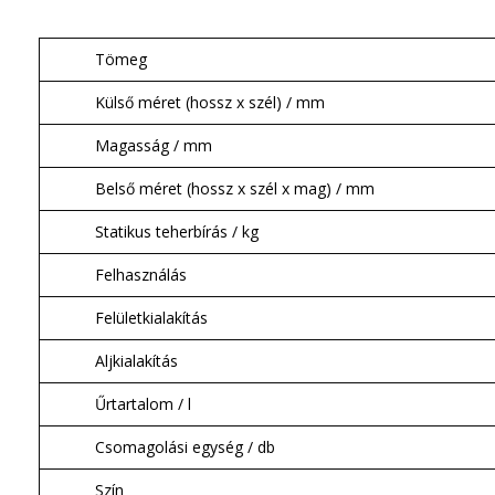
Tömeg
Külső méret (hossz x szél) / mm
Magasság / mm
Belső méret (hossz x szél x mag) / mm
Statikus teherbírás / kg
Felhasználás
Felületkialakítás
Aljkialakítás
Űrtartalom / l
Csomagolási egység / db
Szín