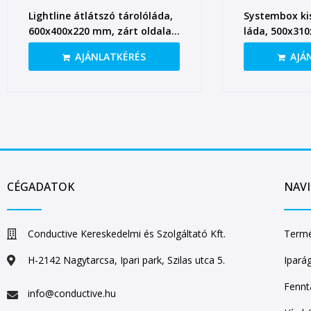
Lightline átlátszó tárolóláda,
Systembox ki
600x400x220 mm, zárt oldalak,
láda, 500x31
nyitott fül
AJÁNLATKÉRÉS
AJÁ
CÉGADATOK
NAV
Conductive Kereskedelmi és Szolgáltató Kft.
Termé
H-2142 Nagytarcsa, Ipari park, Szilas utca 5.
Ipará
Fennt
info@conductive.hu