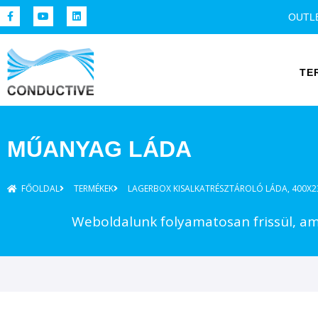
OUTL
TE
MŰANYAG LÁDA
FŐOLDAL
TERMÉKEK
LAGERBOX KISALKATRÉSZTÁROLÓ LÁDA, 400X2
Weboldalunk folyamatosan frissül, ame