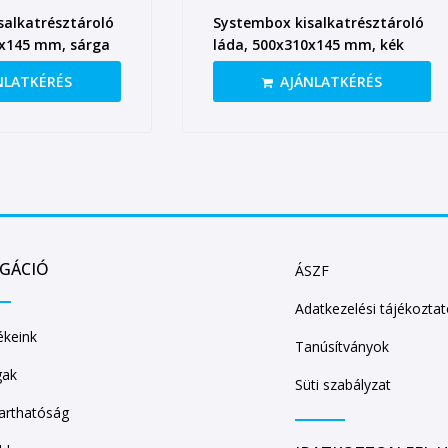
salkatrésztároló
Systembox kisalkatrésztároló
0x145 mm, sárga
láda, 500x310x145 mm, kék
NLATKÉRÉS
AJÁNLATKÉRÉS
IGÁCIÓ
ÁSZF
Adatkezelési tájékozta
keink
Tanúsítványok
gak
Süti szabályzat
arthatóság