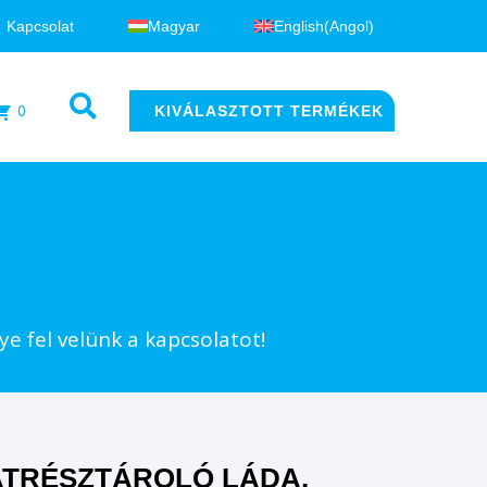
Kapcsolat
Magyar
English
(
Angol
)
0
KIVÁLASZTOTT TERMÉKEK
e fel velünk a kapcsolatot!
ATRÉSZTÁROLÓ LÁDA,