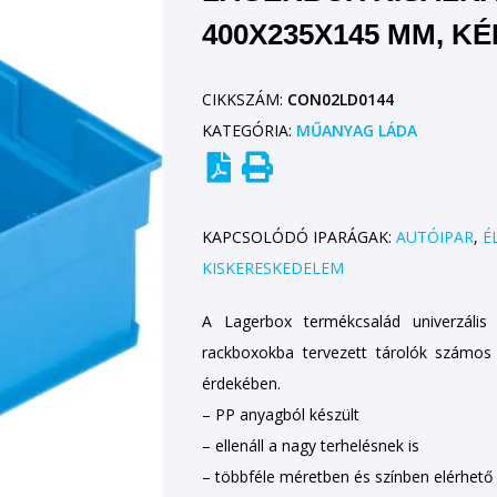
400X235X145 MM, KÉ
CIKKSZÁM:
CON02LD0144
KATEGÓRIA:
MŰANYAG LÁDA
KAPCSOLÓDÓ IPARÁGAK:
AUTÓIPAR
,
É
KISKERESKEDELEM
A Lagerbox termékcsalád univerzális 
rackboxokba tervezett tárolók számos 
érdekében.
– PP anyagból készült
– ellenáll a nagy terhelésnek is
– többféle méretben és színben elérhető