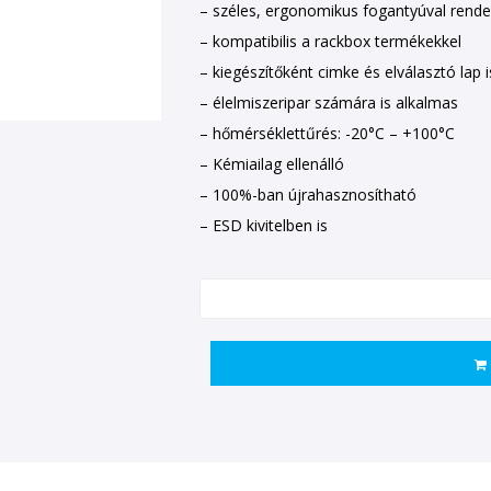
– széles, ergonomikus fogantyúval rende
– kompatibilis a rackbox termékekkel
– kiegészítőként cimke és elválasztó lap 
– élelmiszeripar számára is alkalmas
– hőmérséklettűrés: -20°C – +100°C
– Kémiailag ellenálló
– 100%-ban újrahasznosítható
– ESD kivitelben is