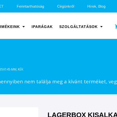
ET
Fenntarthatóság
Cégünkről
Hírek, Blog
RMÉKEINK
IPARÁGAK
SZOLGÁLTATÁSOK
35X145 MM, KÉK
nnyiben nem találja meg a kívánt terméket, vegy
LAGERBOX KISALK