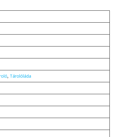
roló
,
Tárolóláda