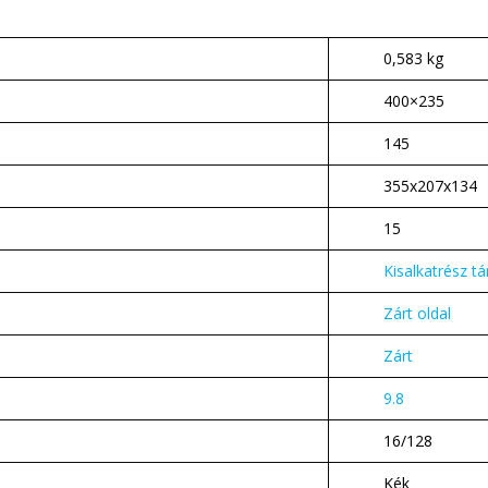
0,583 kg
400×235
145
355x207x134
15
Kisalkatrész tá
Zárt oldal
Zárt
9.8
16/128
Kék