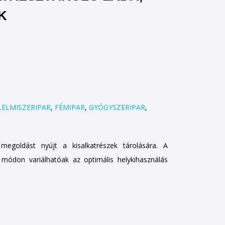
K
LELMISZERIPAR
,
FÉMIPAR
,
GYÓGYSZERIPAR
,
megoldást nyújt a kisalkatrészek tárolására. A
módon variálhatóak az optimális helykihasználás