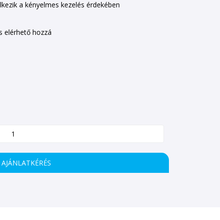
lkezik a kényelmes kezelés érdekében
is elérhető hozzá
AJÁNLATKÉRÉS