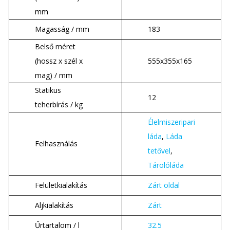
mm
Magasság / mm
183
Belső méret
(hossz x szél x
555x355x165
mag) / mm
Statikus
12
teherbírás / kg
Élelmiszeripari
láda
,
Láda
Felhasználás
tetővel
,
Tárolóláda
Felületkialakítás
Zárt oldal
Aljkialakítás
Zárt
Űrtartalom / l
32.5