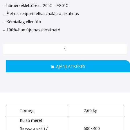
– hőmérséklettűrés: -20°C – +80°C
– Élelmiszeripari felhasználásra alkalmas
– Kémiailag ellenálló
– 100%-ban újrahasznosítható
AJÁNLATKÉRÉS
Tömeg
2,66 kg
Külső méret
(hossz x szél) /
600×400