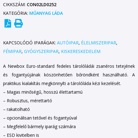
CIKKSZÁM:
CON02LD0252
KATEGÓRIA:
MŰANYAG LÁDA
KAPCSOLÓDÓ IPARÁGAK:
AUTÓIPAR
,
ÉLELMISZERIPAR
,
FÉMIPAR
,
GYÓGYSZERIPAR
,
KISKERESKEDELEM
A Newbox Euro-standard fedeles tárolóládái zsanéros tetejének
és fogantyújának köszönhetően bőröndként használható. A
praktikus kialakítás megkönnyíti a tárolóláda kézi kezelését.
– Magas minőségű, hosszú élettartamú
– Robusztus, mérettartó
– rakatolható
– opcionálisan tetővel és fogantyúval
– Megfelelő bármely iparág számára
– ESD kivitelben is